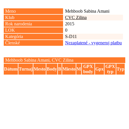
Meno
Mehboob Sabina Amani
Klub
CVC Zilina
Rok narodenia
2015
LOK
0
Kategória
S-D11
Členské
Nezaplatené - vygeneruj platbu
Mehboob Sabina Amani, CVC Zilina
GPX
GPX
Dátum
Turnaj
Mesto
Body
B
Miesto
M
Gpx
Typ
body
typ