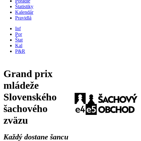
Poradie
Štatistiky
Kalendár
Pravidlá
Inf
Por
Štat
Kal
P&R
Grand prix
mládeže
Slovenského
šachového
zväzu
Každý dostane šancu