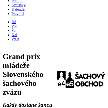
Poradie
Štatistiky
Kalendár
Pravidlá
Inf
Por
Štat
Kal
P&R
Grand prix
mládeže
Slovenského
šachového
zväzu
Každý dostane šancu