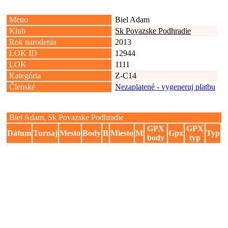
Meno
Biel Adam
Klub
Sk Povazske Podhradie
Rok narodenia
2013
LOK ID
12944
LOK
1111
Kategória
Z-C14
Členské
Nezaplatené - vygeneruj platbu
Biel Adam, Sk Povazske Podhradie
GPX
GPX
Dátum
Turnaj
Mesto
Body
B
Miesto
M
Gpx
Typ
body
typ