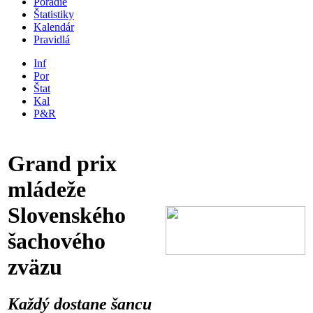
Poradie
Štatistiky
Kalendár
Pravidlá
Inf
Por
Štat
Kal
P&R
Grand prix
mládeže
Slovenského
šachového
zväzu
Každý dostane šancu