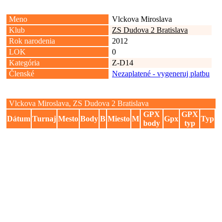
Meno
Vlckova Miroslava
Klub
ZS Dudova 2 Bratislava
Rok narodenia
2012
LOK
0
Kategória
Z-D14
Členské
Nezaplatené - vygeneruj platbu
Vlckova Miroslava, ZS Dudova 2 Bratislava
GPX
GPX
Dátum
Turnaj
Mesto
Body
B
Miesto
M
Gpx
Typ
body
typ