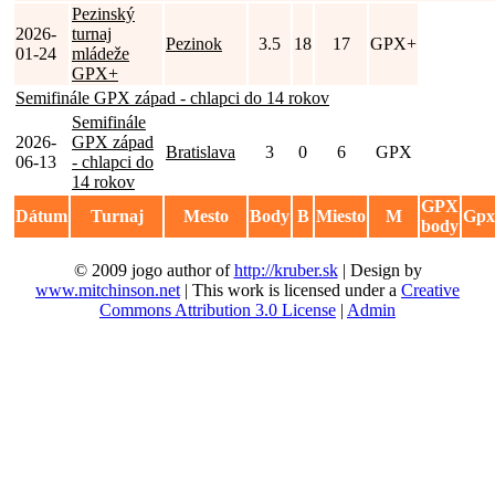
Pezinský
2026-
turnaj
Pezinok
3.5
18
17
GPX+
01-24
mládeže
GPX+
Semifinále GPX západ - chlapci do 14 rokov
Semifinále
2026-
GPX západ
Bratislava
3
0
6
GPX
06-13
- chlapci do
14 rokov
GPX
Dátum
Turnaj
Mesto
Body
B
Miesto
M
Gpx
body
© 2009 jogo author of
http://kruber.sk
| Design by
www.mitchinson.net
| This work is licensed under a
Creative
Commons Attribution 3.0 License
|
Admin