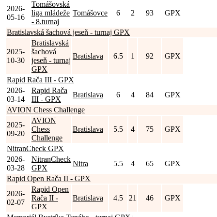
Tomášovská
2026-
liga mládeže
Tomášovce
6
2
93
GPX
05-16
- 8.turnaj
Bratislavská šachová jeseň - turnaj GPX
Bratislavská
2025-
šachová
Bratislava
6.5
1
92
GPX
10-30
jeseň - turnaj
GPX
Rapid Rača III - GPX
2026-
Rapid Rača
Bratislava
6
4
84
GPX
03-14
III - GPX
AVION Chess Challenge
AVION
2025-
Chess
Bratislava
5.5
4
75
GPX
09-20
Challenge
NitranCheck GPX
2026-
NitranCheck
Nitra
5.5
4
65
GPX
03-28
GPX
Rapid Open Rača II - GPX
Rapid Open
2026-
Rača II -
Bratislava
4.5
21
46
GPX
02-07
GPX