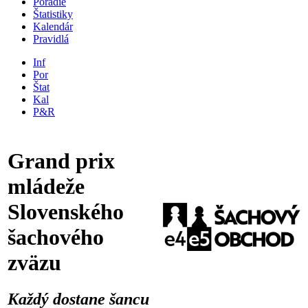
Poradie
Štatistiky
Kalendár
Pravidlá
Inf
Por
Štat
Kal
P&R
Grand prix
mládeže
Slovenského
šachového
zväzu
Každý dostane šancu