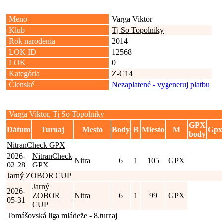
Meno
Varga Viktor
Klub
Tj So Topolniky
Rok narodenia
2014
LOK ID
12568
LOK
0
Kategória
Z-C14
Členské
Nezaplatené - vygeneruj platbu
Varga Viktor, Tj So Topolniky
GPX
Dátum
Turnaj
Mesto
Body
B
Miesto
M
Gpx
body
NitranCheck GPX
2026-
NitranCheck
Nitra
6
1
105
GPX
02-28
GPX
Jarný ZOBOR CUP
Jarný
2026-
ZOBOR
Nitra
6
1
99
GPX
05-31
CUP
Tomášovská liga mládeže - 8.turnaj