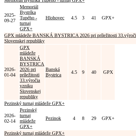
Memoriál Bystríka Tupého - turnaj GPX+
Memoriál
Bystríka
2025-
Tupého -
Hlohovec
4.5
3
41
GPX+
09-27
turnaj
GPX+
GPX mládeže BANSKÁ BYSTRICA 2026 pri príležitosti 33.výroči
Slovenskej republiky
GPX
mládeže
BANSKÁ
BYSTRICA
2026-
2026 pri
Banská
4.5
9
40
GPX
01-04
príležitosti
Bystrica
33.výročia
vzniku
Slovenskej
republiky
Pezinský turnaj mládeže GPX+
Pezinský
2026-
turnaj
Pezinok
4
8
29
GPX+
02-14
mládeže
GPX+
Pezinský turnaj mládeže GPX+