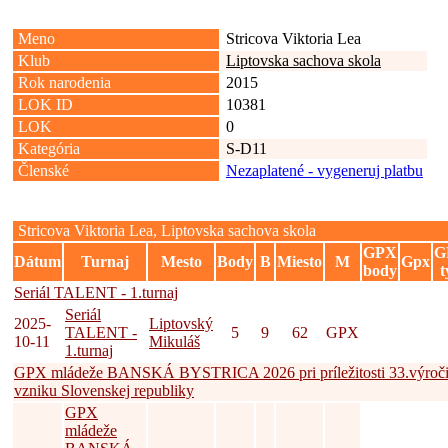
Meno
Stricova Viktoria Lea
Klub
Liptovska sachova skola
Rok narodenia
2015
LOK ID
10381
LOK
0
Kategória
S-D11
Členské
Nezaplatené - vygeneruj platbu
Stricova Viktoria Lea, Liptovska sachova skola
GPX
G
Dátum
Turnaj
Mesto
Body
B
Miesto
M
Gpx
body
t
Seriál TALENT - 1.turnaj
Seriál
2025-
Liptovský
TALENT -
5
9
62
GPX
10-11
Mikuláš
1.turnaj
GPX mládeže BANSKÁ BYSTRICA 2026 pri príležitosti 33.výroč
vzniku Slovenskej republiky
GPX
mládeže