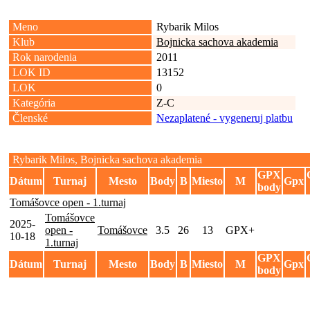
Meno
Rybarik Milos
Klub
Bojnicka sachova akademia
Rok narodenia
2011
LOK ID
13152
LOK
0
Kategória
Z-C
Členské
Nezaplatené - vygeneruj platbu
Rybarik Milos, Bojnicka sachova akademia
GPX
Dátum
Turnaj
Mesto
Body
B
Miesto
M
Gpx
body
Tomášovce open - 1.turnaj
Tomášovce
2025-
open -
Tomášovce
3.5
26
13
GPX+
10-18
1.turnaj
GPX
Dátum
Turnaj
Mesto
Body
B
Miesto
M
Gpx
body