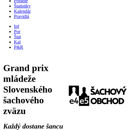
Poradie
Štatistiky
Kalendár
Pravidlá
Inf
Por
Štat
Kal
P&R
Grand prix
mládeže
Slovenského
šachového
zväzu
Každý dostane šancu