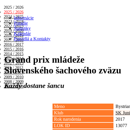
2025 / 2026
2025 / 2026
2024 / 2025
Informácie
2023 / 2024
Poradie
2022 / 2023
Štatistiky
2019 / 2020
Kalendár
2018 / 2019
Pravidlá a Kontakty
2017 / 2018
2016 / 2017
2015 / 2016
2014 / 2015
Grand prix mládeže
2013 / 2014
2012 / 2013
Slovenského šachového zväzu
2011 / 2012
2010 / 2011
2009 / 2010
2008 / 2009
Každý dostane šancu
2007 / 2008
Meno
Bystria
Klub
SK Jun
Rok narodenia
2017
LOK ID
13077