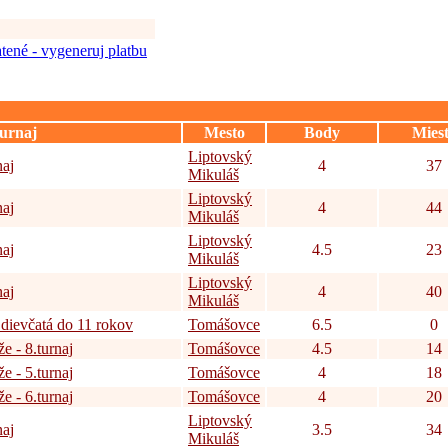
tené - vygeneruj platbu
urnaj
Mesto
Body
Mies
Liptovský
naj
4
37
Mikuláš
Liptovský
naj
4
44
Mikuláš
Liptovský
naj
4.5
23
Mikuláš
Liptovský
naj
4
40
Mikuláš
 dievčatá do 11 rokov
Tomášovce
6.5
0
e - 8.turnaj
Tomášovce
4.5
14
e - 5.turnaj
Tomášovce
4
18
e - 6.turnaj
Tomášovce
4
20
Liptovský
naj
3.5
34
Mikuláš