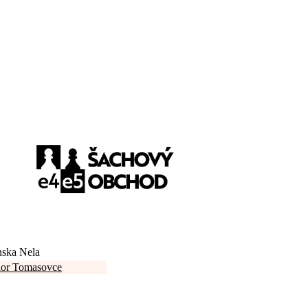
nska Nela
ior Tomasovce