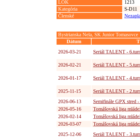
LOK
1213
Kategória
S-D11
Členské
Nezapla
Bystrianska Nela, SK Junior Tomasovce
Dátum
T
2026-03-21
Seriál TALENT - 6.tur
2026-02-21
Seriál TALENT - 5.tur
2026-01-17
Seriál TALENT - 4.tur
2025-11-15
Seriál TALENT - 2.tur
2026-06-13
Semifinále GPX stred -
2026-05-16
Tomášovská liga mládež
2026-02-14
Tomášovská liga mládež
2026-03-07
Tomášovská liga mládež
2025-12-06
Seriál TALENT - 3.tur