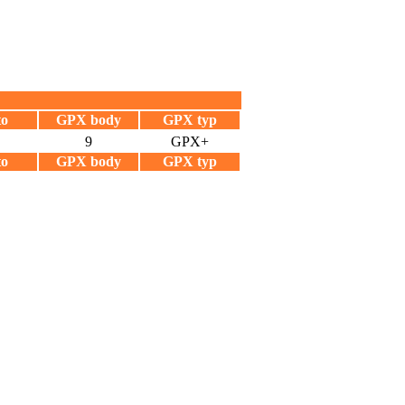
to
GPX body
GPX typ
9
GPX+
to
GPX body
GPX typ