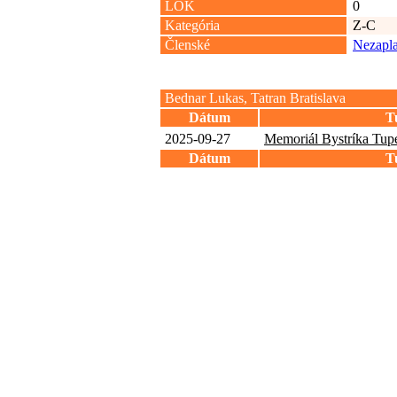
LOK
0
Kategória
Z-C
Členské
Nezapla
Bednar Lukas, Tatran Bratislava
Dátum
T
2025-09-27
Memoriál Bystríka Tup
Dátum
T