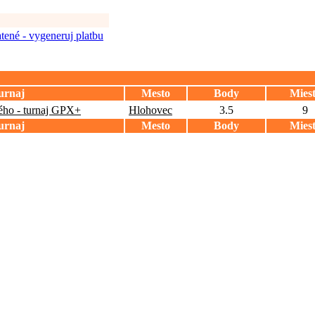
tené - vygeneruj platbu
urnaj
Mesto
Body
Mies
ého - turnaj GPX+
Hlohovec
3.5
9
urnaj
Mesto
Body
Mies