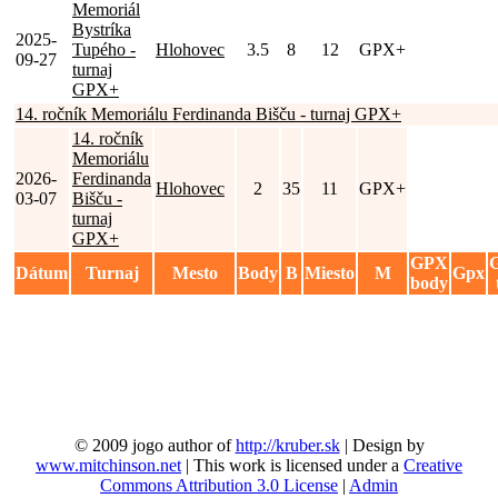
Memoriál
Bystríka
2025-
Tupého -
Hlohovec
3.5
8
12
GPX+
09-27
turnaj
GPX+
14. ročník Memoriálu Ferdinanda Bišču - turnaj GPX+
14. ročník
Memoriálu
2026-
Ferdinanda
Hlohovec
2
35
11
GPX+
03-07
Bišču -
turnaj
GPX+
GPX
Dátum
Turnaj
Mesto
Body
B
Miesto
M
Gpx
body
© 2009 jogo author of
http://kruber.sk
| Design by
www.mitchinson.net
| This work is licensed under a
Creative
Commons Attribution 3.0 License
|
Admin