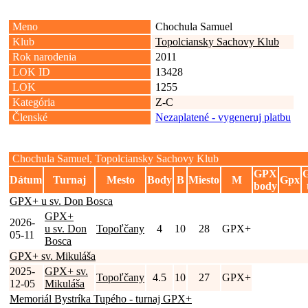
Meno
Chochula Samuel
Klub
Topolciansky Sachovy Klub
Rok narodenia
2011
LOK ID
13428
LOK
1255
Kategória
Z-C
Členské
Nezaplatené - vygeneruj platbu
Chochula Samuel, Topolciansky Sachovy Klub
GPX
Dátum
Turnaj
Mesto
Body
B
Miesto
M
Gpx
body
GPX+ u sv. Don Bosca
GPX+
2026-
u sv. Don
Topoľčany
4
10
28
GPX+
05-11
Bosca
GPX+ sv. Mikuláša
2025-
GPX+ sv.
Topoľčany
4.5
10
27
GPX+
12-05
Mikuláša
Memoriál Bystríka Tupého - turnaj GPX+