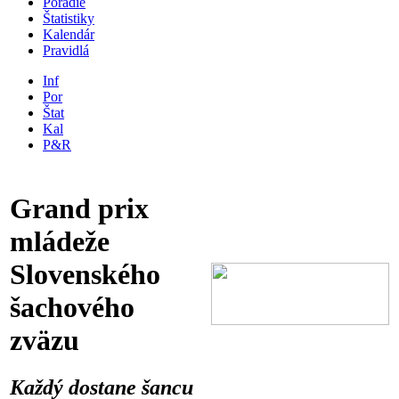
Poradie
Štatistiky
Kalendár
Pravidlá
Inf
Por
Štat
Kal
P&R
Grand prix
mládeže
Slovenského
šachového
zväzu
Každý dostane šancu