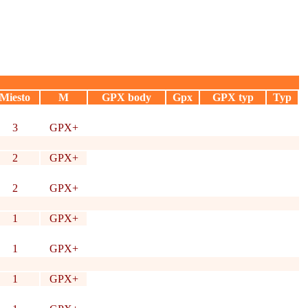
Miesto
M
GPX body
Gpx
GPX typ
Typ
3
GPX+
2
GPX+
2
GPX+
1
GPX+
1
GPX+
1
GPX+