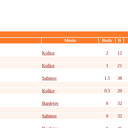
Mesto
Body
B
Košice
2
12
Košice
1
21
Sabinov
1.5
38
Košice
0.5
20
Bardejov
0
32
Sabinov
0
32