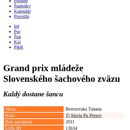
Poradie
Štatistiky
Kalendár
Pravidlá
Inf
Por
Štat
Kal
P&R
Grand prix mládeže
Slovenského šachového zväzu
Každý dostane šancu
Meno
Berezovska Tatiana
Klub
Tj Slavia Pu Presov
Rok narodenia
2011
LOK ID
13634