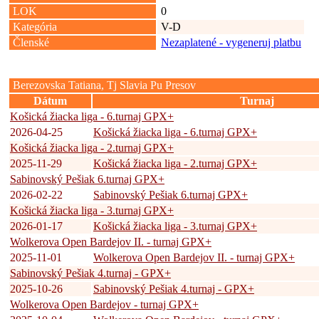
LOK
0
Kategória
V-D
Členské
Nezaplatené - vygeneruj platbu
Berezovska Tatiana, Tj Slavia Pu Presov
Dátum
Turnaj
Košická žiacka liga - 6.turnaj GPX+
2026-04-25
Košická žiacka liga - 6.turnaj GPX+
Košická žiacka liga - 2.turnaj GPX+
2025-11-29
Košická žiacka liga - 2.turnaj GPX+
Sabinovský Pešiak 6.turnaj GPX+
2026-02-22
Sabinovský Pešiak 6.turnaj GPX+
Košická žiacka liga - 3.turnaj GPX+
2026-01-17
Košická žiacka liga - 3.turnaj GPX+
Wolkerova Open Bardejov II. - turnaj GPX+
2025-11-01
Wolkerova Open Bardejov II. - turnaj GPX+
Sabinovský Pešiak 4.turnaj - GPX+
2025-10-26
Sabinovský Pešiak 4.turnaj - GPX+
Wolkerova Open Bardejov - turnaj GPX+