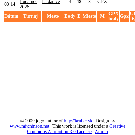
Ludanice
Ludanice
3
48
8
GPX
03-14
2026
GPX
G
Dátum
Turnaj
Mesto
Body
B
Miesto
M
Gpx
body
t
© 2009 jogo author of
http://kruber.sk
| Design by
www.mitchinson.net
| This work is licensed under a
Creative
Commons Attribution 3.0 License
|
Admin