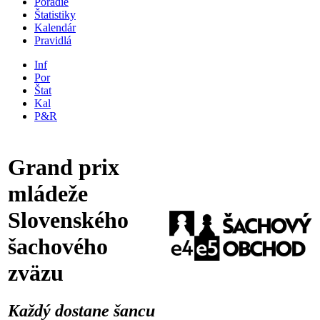
Poradie
Štatistiky
Kalendár
Pravidlá
Inf
Por
Štat
Kal
P&R
Grand prix
mládeže
Slovenského
šachového
zväzu
Každý dostane šancu