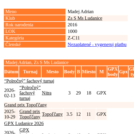
Meno
Madej Adrian
Klub
Zs S Ms Ludanice
Rok narodenia
2016
LOK
1000
Kategória
Z-C11
Členské
Nezaplatené - vygeneruj platbu
Madej Adrian, Zs S Ms Ludanice
GPX
G
Dátum
Turnaj
Mesto
Body
B
Miesto
M
Gpx
body
t
“Polročný” šachový turnaj
“Polročný”
2026-
šachový
Nitra
3
29
18
GPX
02-13
turnaj
Grand prix Topoľčany
2025-
Grand prix
Topoľčany
3.5
12
11
GPX
10-29
Topoľčany
GPX Ludanice 2026
GPX
2026-