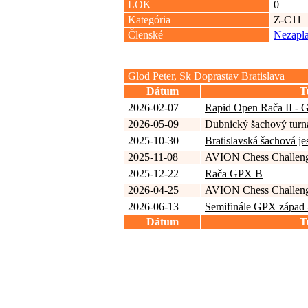
LOK
0
Kategória
Z-C11
Členské
Nezapla
Glod Peter, Sk Doprastav Bratislava
Dátum
T
2026-02-07
Rapid Open Rača II -
2026-05-09
Dubnický šachový turna
2025-10-30
Bratislavská šachová je
2025-11-08
AVION Chess Challen
2025-12-22
Rača GPX B
2026-04-25
AVION Chess Challen
2026-06-13
Semifinále GPX západ -
Dátum
T