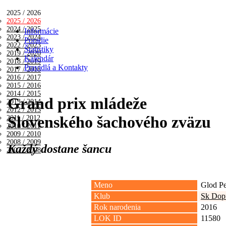
2025 / 2026
2025 / 2026
2024 / 2025
Informácie
2023 / 2024
Poradie
2022 / 2023
Štatistiky
2019 / 2020
Kalendár
2018 / 2019
Pravidlá a Kontakty
2017 / 2018
2016 / 2017
2015 / 2016
2014 / 2015
Grand prix mládeže
2013 / 2014
2012 / 2013
Slovenského šachového zväzu
2011 / 2012
2010 / 2011
2009 / 2010
2008 / 2009
Každý dostane šancu
2007 / 2008
Meno
Glod Pe
Klub
Sk Dopr
Rok narodenia
2016
LOK ID
11580