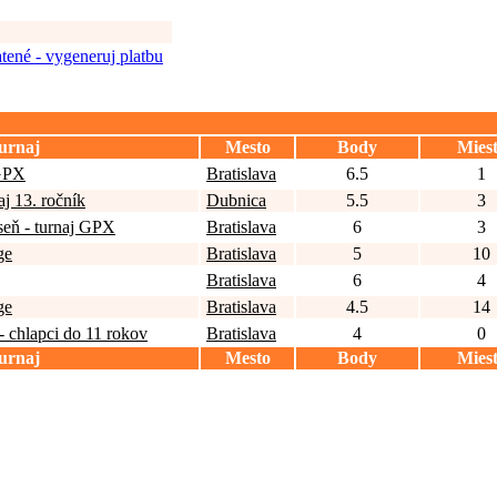
tené - vygeneruj platbu
urnaj
Mesto
Body
Mies
 GPX
Bratislava
6.5
1
j 13. ročník
Dubnica
5.5
3
seň - turnaj GPX
Bratislava
6
3
ge
Bratislava
5
10
Bratislava
6
4
ge
Bratislava
4.5
14
 chlapci do 11 rokov
Bratislava
4
0
urnaj
Mesto
Body
Mies