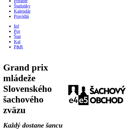
Poradie
Štatistiky
Kalendár
Pravidlá
Inf
Por
Štat
Kal
P&R
Grand prix
mládeže
Slovenského
šachového
zväzu
Každý dostane šancu