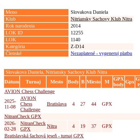
Meno
Slovakova Daniela
Klub
Nitriansky Sachovy Klub Nitra
Rok narodenia
2014
LOK ID
12255
LOK
1140
Kategória
Z-D14
Členské
Nezaplatené - vygeneruj platbu
Slovakova Daniela, Nitriansky Sachovy Klub Nitra
GPX
G
Dátum
Turnaj
Mesto
Body
B
Miesto
M
Gpx
body
t
AVION Chess Challenge
AVION
2025-
Chess
Bratislava
4
27
44
GPX
11-08
Challenge
NitranCheck GPX
2026-
NitranCheck
Nitra
4
19
37
GPX
02-28
GPX
Bratislavská šachová jeseň - turnaj GPX