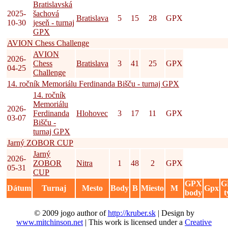
Bratislavská
2025-
šachová
Bratislava
5
15
28
GPX
10-30
jeseň - turnaj
GPX
AVION Chess Challenge
AVION
2026-
Chess
Bratislava
3
41
25
GPX
04-25
Challenge
14. ročník Memoriálu Ferdinanda Bišču - turnaj GPX
14. ročník
Memoriálu
2026-
Ferdinanda
Hlohovec
3
17
11
GPX
03-07
Bišču -
turnaj GPX
Jarný ZOBOR CUP
Jarný
2026-
ZOBOR
Nitra
1
48
2
GPX
05-31
CUP
GPX
G
Dátum
Turnaj
Mesto
Body
B
Miesto
M
Gpx
body
t
© 2009 jogo author of
http://kruber.sk
| Design by
www.mitchinson.net
| This work is licensed under a
Creative