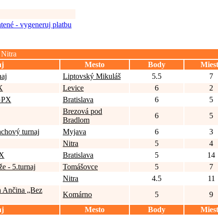
tené - vygeneruj platbu
 Nitra
j
Mesto
Body
Mies
naj
Liptovský Mikuláš
5.5
7
X
Levice
6
2
 GPX
Bratislava
6
5
Brezová pod
6
5
Bradlom
chový turnaj
Myjava
6
3
Nitra
5
4
PX
Bratislava
5
14
e - 5.turnaj
Tomášovce
5
7
Nitra
4.5
11
 Ančina „Bez
Komárno
5
9
j
Mesto
Body
Mies