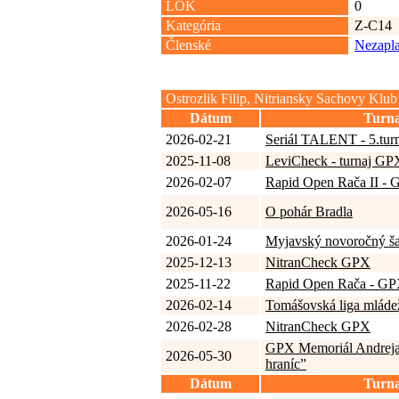
LOK
0
Kategória
Z-C14
Členské
Nezapla
Ostrozlik Filip, Nitriansky Sachovy Klub
Dátum
Turna
2026-02-21
Seriál TALENT - 5.tur
2025-11-08
LeviCheck - turnaj GP
2026-02-07
Rapid Open Rača II -
2026-05-16
O pohár Bradla
2026-01-24
Myjavský novoročný ša
2025-12-13
NitranCheck GPX
2025-11-22
Rapid Open Rača - G
2026-02-14
Tomášovská liga mládež
2026-02-28
NitranCheck GPX
GPX Memoriál Andreja
2026-05-30
hraníc”
Dátum
Turna