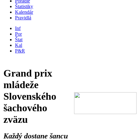
Poradie
Štatistiky
Kalendár
Pravidlá
Inf
Por
Štat
Kal
P&R
Grand prix
mládeže
Slovenského
šachového
zväzu
Každý dostane šancu