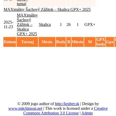
turnaj
MAXimálny Šachový Zážitok – Skalica GPX+ 2025
MAXimálny
Šachový
2025-
Zážitok –
Skalica
1
26
1
GPX+
11-23
Skalica
GPX+ 2025
GPX
Dátum
Turnaj
Mesto
Body
B
Miesto
M
Gpx
body
© 2009 jogo author of
http://kruber.sk
| Design by
www.mitchinson.net
| This work is licensed under a
Creative
Commons Attribution 3.0 License
|
Admin