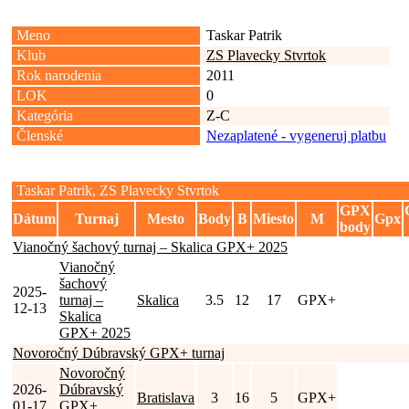
Meno
Taskar Patrik
Klub
ZS Plavecky Stvrtok
Rok narodenia
2011
LOK
0
Kategória
Z-C
Členské
Nezaplatené - vygeneruj platbu
Taskar Patrik, ZS Plavecky Stvrtok
GPX
Dátum
Turnaj
Mesto
Body
B
Miesto
M
Gpx
body
Vianočný šachový turnaj – Skalica GPX+ 2025
Vianočný
šachový
2025-
turnaj –
Skalica
3.5
12
17
GPX+
12-13
Skalica
GPX+ 2025
Novoročný Dúbravský GPX+ turnaj
Novoročný
2026-
Dúbravský
Bratislava
3
16
5
GPX+
01-17
GPX+