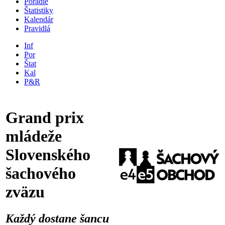
Poradie
Štatistiky
Kalendár
Pravidlá
Inf
Por
Štat
Kal
P&R
Grand prix
mládeže
Slovenského
šachového
zväzu
Každý dostane šancu