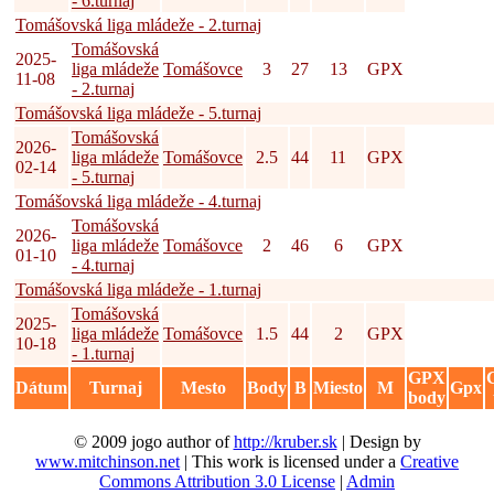
- 6.turnaj
Tomášovská liga mládeže - 2.turnaj
Tomášovská
2025-
liga mládeže
Tomášovce
3
27
13
GPX
11-08
- 2.turnaj
Tomášovská liga mládeže - 5.turnaj
Tomášovská
2026-
liga mládeže
Tomášovce
2.5
44
11
GPX
02-14
- 5.turnaj
Tomášovská liga mládeže - 4.turnaj
Tomášovská
2026-
liga mládeže
Tomášovce
2
46
6
GPX
01-10
- 4.turnaj
Tomášovská liga mládeže - 1.turnaj
Tomášovská
2025-
liga mládeže
Tomášovce
1.5
44
2
GPX
10-18
- 1.turnaj
GPX
Dátum
Turnaj
Mesto
Body
B
Miesto
M
Gpx
body
© 2009 jogo author of
http://kruber.sk
| Design by
www.mitchinson.net
| This work is licensed under a
Creative
Commons Attribution 3.0 License
|
Admin