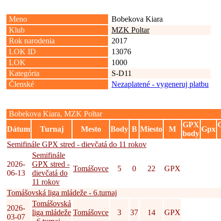
Meno
Bobekova Kiara
Klub
MZK Poltar
Rok narodenia
2017
LOK ID
13076
LOK
1000
Kategória
S-D11
Členské
Nezaplatené - vygeneruj platbu
Bobekova Kiara, MZK Poltar
GPX
Dátum
Turnaj
Mesto
Body
B
Miesto
M
Gpx
body
Semifinále GPX stred - dievčatá do 11 rokov
Semifinále
2026-
GPX stred -
Tomášovce
5
0
22
GPX
06-13
dievčatá do
11 rokov
Tomášovská liga mládeže - 6.turnaj
Tomášovská
2026-
liga mládeže
Tomášovce
3
37
14
GPX
03-07