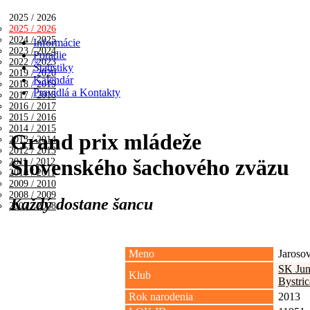
2025 / 2026
2025 / 2026
2024 / 2025
Informácie
2023 / 2024
Poradie
2022 / 2023
Štatistiky
2019 / 2020
Kalendár
2018 / 2019
Pravidlá a Kontakty
2017 / 2018
2016 / 2017
2015 / 2016
2014 / 2015
Grand prix mládeže
2013 / 2014
2012 / 2013
Slovenského šachového zväzu
2011 / 2012
2010 / 2011
2009 / 2010
2008 / 2009
Každý dostane šancu
2007 / 2008
Meno
Jarosov
SK Jun
Klub
Bystric
Rok narodenia
2013