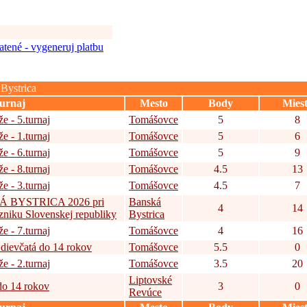
tené - vygeneruj platbu
Bystrica
urnaj
Mesto
Body
Mies
e - 5.turnaj
Tomášovce
5
8
e - 1.turnaj
Tomášovce
5
6
e - 6.turnaj
Tomášovce
5
9
e - 8.turnaj
Tomášovce
4.5
13
e - 3.turnaj
Tomášovce
4.5
7
Á BYSTRICA 2026 pri
Banská
4
14
 vzniku Slovenskej republiky
Bystrica
e - 7.turnaj
Tomášovce
4
16
 dievčatá do 14 rokov
Tomášovce
5.5
0
e - 2.turnaj
Tomášovce
3.5
20
Liptovské
do 14 rokov
3
0
Revúce