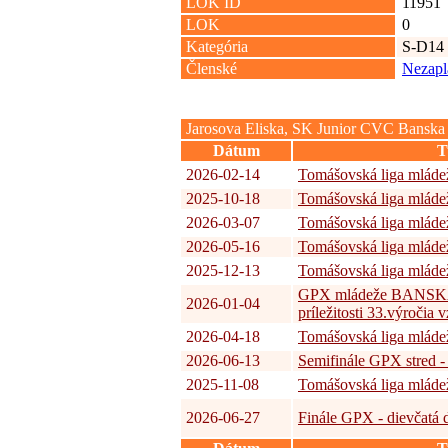
LOK ID
11951
LOK
0
Kategória
S-D14
Členské
Nezapla
Jarosova Eliska, SK Junior CVC Banska 
Dátum
T
2026-02-14
Tomášovská liga mládež
2025-10-18
Tomášovská liga mládež
2026-03-07
Tomášovská liga mládež
2026-05-16
Tomášovská liga mládež
2025-12-13
Tomášovská liga mládež
GPX mládeže BANSK
2026-01-04
príležitosti 33.výročia
2026-04-18
Tomášovská liga mládež
2026-06-13
Semifinále GPX stred -
2025-11-08
Tomášovská liga mládež
2026-06-27
Finále GPX - dievčatá 