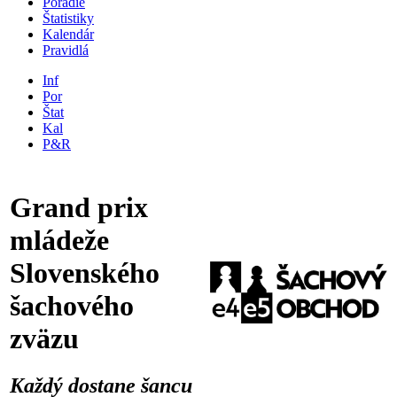
Poradie
Štatistiky
Kalendár
Pravidlá
Inf
Por
Štat
Kal
P&R
Grand prix
mládeže
Slovenského
šachového
zväzu
Každý dostane šancu