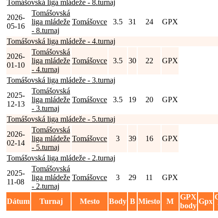
Tomášovská liga mládeže - 8.turnaj
Tomášovská
2026-
liga mládeže
Tomášovce
3.5
31
24
GPX
05-16
- 8.turnaj
Tomášovská liga mládeže - 4.turnaj
Tomášovská
2026-
liga mládeže
Tomášovce
3.5
30
22
GPX
01-10
- 4.turnaj
Tomášovská liga mládeže - 3.turnaj
Tomášovská
2025-
liga mládeže
Tomášovce
3.5
19
20
GPX
12-13
- 3.turnaj
Tomášovská liga mládeže - 5.turnaj
Tomášovská
2026-
liga mládeže
Tomášovce
3
39
16
GPX
02-14
- 5.turnaj
Tomášovská liga mládeže - 2.turnaj
Tomášovská
2025-
liga mládeže
Tomášovce
3
29
11
GPX
11-08
- 2.turnaj
GPX
Dátum
Turnaj
Mesto
Body
B
Miesto
M
Gpx
body