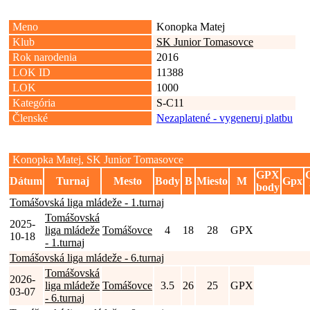
Meno
Konopka Matej
Klub
SK Junior Tomasovce
Rok narodenia
2016
LOK ID
11388
LOK
1000
Kategória
S-C11
Členské
Nezaplatené - vygeneruj platbu
Konopka Matej, SK Junior Tomasovce
GPX
Dátum
Turnaj
Mesto
Body
B
Miesto
M
Gpx
body
Tomášovská liga mládeže - 1.turnaj
Tomášovská
2025-
liga mládeže
Tomášovce
4
18
28
GPX
10-18
- 1.turnaj
Tomášovská liga mládeže - 6.turnaj
Tomášovská
2026-
liga mládeže
Tomášovce
3.5
26
25
GPX
03-07
- 6.turnaj