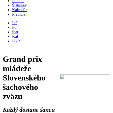
Poradie
Štatistiky
Kalendár
Pravidlá
Inf
Por
Štat
Kal
P&R
Grand prix
mládeže
Slovenského
šachového
zväzu
Každý dostane šancu