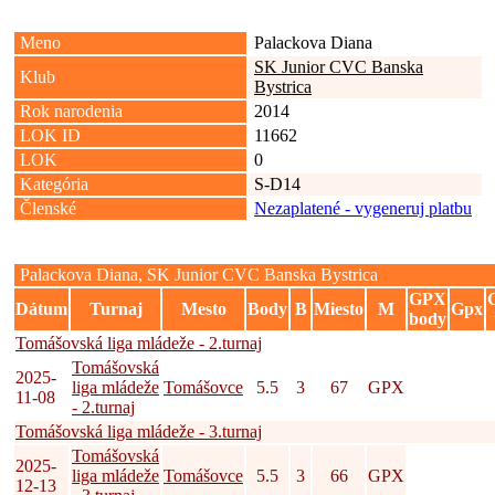
Meno
Palackova Diana
SK Junior CVC Banska
Klub
Bystrica
Rok narodenia
2014
LOK ID
11662
LOK
0
Kategória
S-D14
Členské
Nezaplatené - vygeneruj platbu
Palackova Diana, SK Junior CVC Banska Bystrica
GPX
Dátum
Turnaj
Mesto
Body
B
Miesto
M
Gpx
body
Tomášovská liga mládeže - 2.turnaj
Tomášovská
2025-
liga mládeže
Tomášovce
5.5
3
67
GPX
11-08
- 2.turnaj
Tomášovská liga mládeže - 3.turnaj
Tomášovská
2025-
liga mládeže
Tomášovce
5.5
3
66
GPX
12-13