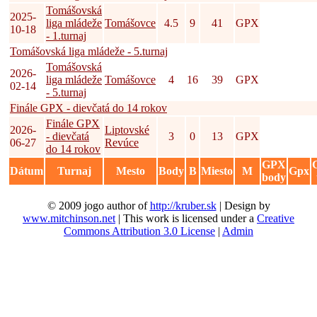
Tomášovská
2025-
liga mládeže
Tomášovce
4.5
9
41
GPX
10-18
- 1.turnaj
Tomášovská liga mládeže - 5.turnaj
Tomášovská
2026-
liga mládeže
Tomášovce
4
16
39
GPX
02-14
- 5.turnaj
Finále GPX - dievčatá do 14 rokov
Finále GPX
2026-
Liptovské
- dievčatá
3
0
13
GPX
06-27
Revúce
do 14 rokov
GPX
Dátum
Turnaj
Mesto
Body
B
Miesto
M
Gpx
body
© 2009 jogo author of
http://kruber.sk
| Design by
www.mitchinson.net
| This work is licensed under a
Creative
Commons Attribution 3.0 License
|
Admin