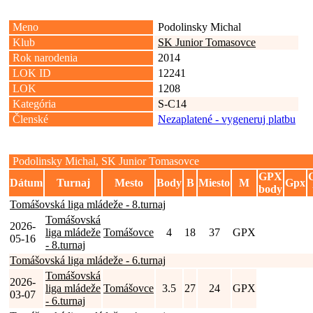
Meno
Podolinsky Michal
Klub
SK Junior Tomasovce
Rok narodenia
2014
LOK ID
12241
LOK
1208
Kategória
S-C14
Členské
Nezaplatené - vygeneruj platbu
Podolinsky Michal, SK Junior Tomasovce
GPX
Dátum
Turnaj
Mesto
Body
B
Miesto
M
Gpx
body
Tomášovská liga mládeže - 8.turnaj
Tomášovská
2026-
liga mládeže
Tomášovce
4
18
37
GPX
05-16
- 8.turnaj
Tomášovská liga mládeže - 6.turnaj
Tomášovská
2026-
liga mládeže
Tomášovce
3.5
27
24
GPX
03-07
- 6.turnaj