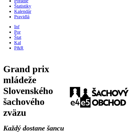
Poradie
Štatistiky
Kalendár
Pravidlá
Inf
Por
Štat
Kal
P&R
Grand prix
mládeže
Slovenského
šachového
zväzu
Každý dostane šancu