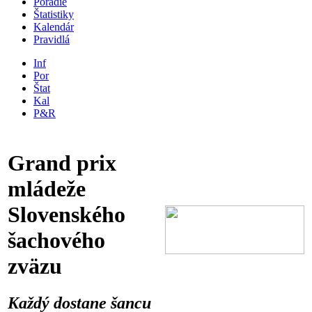
Poradie
Štatistiky
Kalendár
Pravidlá
Inf
Por
Štat
Kal
P&R
Grand prix
mládeže
Slovenského
šachového
zväzu
Každý dostane šancu