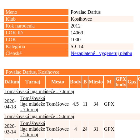
Meno
Povalac Darius
Klub
Kosihovce
Rok narodenia
2012
LOK ID
14069
LOK
1000
Kategória
S-C14
Členské
Nezaplatené - vygeneruj platbu
Povalac Darius, Kosihovce
GPX
Dátum
Turnaj
Mesto
Body
B
Miesto
M
Gpx
body
Tomášovská liga mládeže - 7.turnaj
Tomášovská
2026-
liga mládeže
Tomášovce
4.5
11
34
GPX
04-18
- 7.turnaj
Tomášovská liga mládeže - 5.turnaj
Tomášovská
2026-
liga mládeže
Tomášovce
4
24
31
GPX
02-14
- 5.turnaj