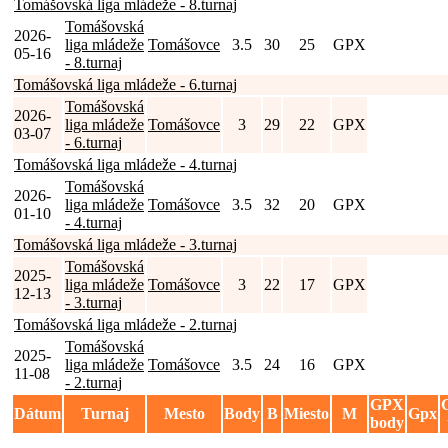
Tomášovská liga mládeže - 8.turnaj
Tomášovská
2026-
liga mládeže
Tomášovce
3.5
30
25
GPX
05-16
- 8.turnaj
Tomášovská liga mládeže - 6.turnaj
Tomášovská
2026-
liga mládeže
Tomášovce
3
29
22
GPX
03-07
- 6.turnaj
Tomášovská liga mládeže - 4.turnaj
Tomášovská
2026-
liga mládeže
Tomášovce
3.5
32
20
GPX
01-10
- 4.turnaj
Tomášovská liga mládeže - 3.turnaj
Tomášovská
2025-
liga mládeže
Tomášovce
3
22
17
GPX
12-13
- 3.turnaj
Tomášovská liga mládeže - 2.turnaj
Tomášovská
2025-
liga mládeže
Tomášovce
3.5
24
16
GPX
11-08
- 2.turnaj
GPX
Dátum
Turnaj
Mesto
Body
B
Miesto
M
Gpx
body