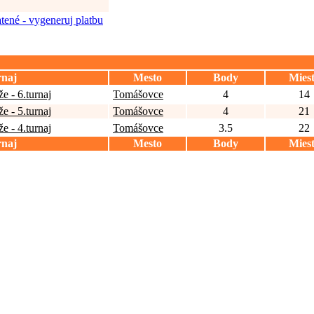
tené - vygeneruj platbu
naj
Mesto
Body
Mies
e - 6.turnaj
Tomášovce
4
14
e - 5.turnaj
Tomášovce
4
21
e - 4.turnaj
Tomášovce
3.5
22
naj
Mesto
Body
Mies