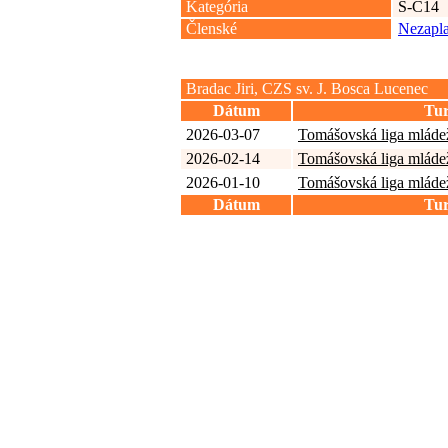
Kategória
S-C14
Členské
Nezapla
Bradac Jiri, CZS sv. J. Bosca Lucenec
Dátum
Tur
2026-03-07
Tomášovská liga mládež
2026-02-14
Tomášovská liga mládež
2026-01-10
Tomášovská liga mládež
Dátum
Tur