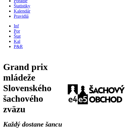
Poradie
Štatistiky
Kalendár
Pravidlá
Inf
Por
Štat
Kal
P&R
Grand prix
mládeže
Slovenského
šachového
zväzu
Každý dostane šancu