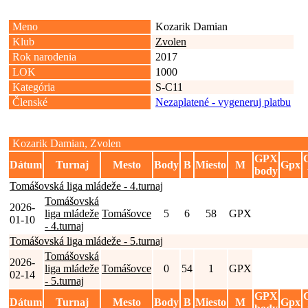
Meno
Kozarik Damian
Klub
Zvolen
Rok narodenia
2017
LOK
1000
Kategória
S-C11
Členské
Nezaplatené - vygeneruj platbu
Kozarik Damian, Zvolen
GPX
Dátum
Turnaj
Mesto
Body
B
Miesto
M
Gpx
body
Tomášovská liga mládeže - 4.turnaj
Tomášovská
2026-
liga mládeže
Tomášovce
5
6
58
GPX
01-10
- 4.turnaj
Tomášovská liga mládeže - 5.turnaj
Tomášovská
2026-
liga mládeže
Tomášovce
0
54
1
GPX
02-14
- 5.turnaj
GPX
Dátum
Turnaj
Mesto
Body
B
Miesto
M
Gpx