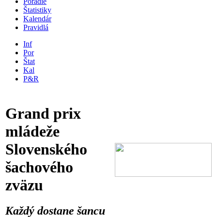
Poradie
Štatistiky
Kalendár
Pravidlá
Inf
Por
Štat
Kal
P&R
Grand prix
mládeže
Slovenského
šachového
zväzu
Každý dostane šancu