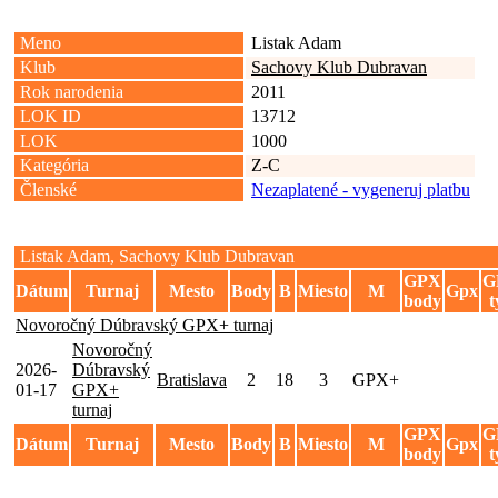
Meno
Listak Adam
Klub
Sachovy Klub Dubravan
Rok narodenia
2011
LOK ID
13712
LOK
1000
Kategória
Z-C
Členské
Nezaplatené - vygeneruj platbu
Listak Adam, Sachovy Klub Dubravan
GPX
G
Dátum
Turnaj
Mesto
Body
B
Miesto
M
Gpx
body
t
Novoročný Dúbravský GPX+ turnaj
Novoročný
2026-
Dúbravský
Bratislava
2
18
3
GPX+
01-17
GPX+
turnaj
GPX
G
Dátum
Turnaj
Mesto
Body
B
Miesto
M
Gpx
body
t