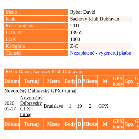
Meno
Rybar David
Klub
Sachovy Klub Dubravan
Rok narodenia
2011
LOK ID
13955
LOK
1000
Kategória
Z-C
Členské
Nezaplatené - vygeneruj platbu
Rybar David, Sachovy Klub Dubravan
GPX
G
Dátum
Turnaj
Mesto
Body
B
Miesto
M
Gpx
body
t
Novoročný Dúbravský GPX+ turnaj
Novoročný
2026-
Dúbravský
Bratislava
1
19
2
GPX+
01-17
GPX+
turnaj
GPX
G
Dátum
Turnaj
Mesto
Body
B
Miesto
M
Gpx
body
t