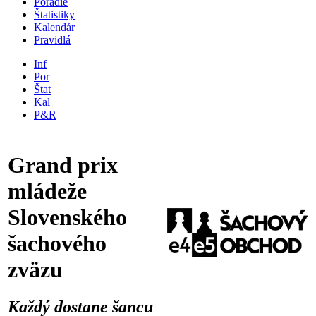
Poradie
Štatistiky
Kalendár
Pravidlá
Inf
Por
Štat
Kal
P&R
Grand prix
mládeže
Slovenského
šachového
zväzu
Každý dostane šancu