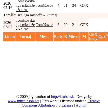
Tomášovská
2026-
liga mládeže
Tomášovce
4
21
34
GPX
05-16
- 8.turnaj
Tomášovská liga mládeže - 6.turnaj
Tomášovská
2026-
liga mládeže
Tomášovce
3
30
21
GPX
03-07
- 6.turnaj
GPX
Dátum
Turnaj
Mesto
Body
B
Miesto
M
Gpx
body
© 2009 jogo author of
http://kruber.sk
| Design by
www.mitchinson.net
| This work is licensed under a
Creative
Commons Attribution 3.0 License
|
Admin