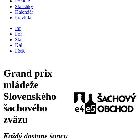
Poradie
Štatistiky
Kalendár
Pravidlá
Inf
Por
Štat
Kal
P&R
Grand prix
mládeže
Slovenského
šachového
zväzu
Každý dostane šancu