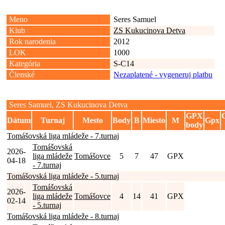
Meno
Seres Samuel
Klub
ZS Kukucinova Detva
Rok narodenia
2012
LOK
1000
Kategória
S-C14
Členské
Nezaplatené - vygeneruj platbu
Seres Samuel, ZS Kukucinova Detva
GPX
Dátum
Turnaj
Mesto
Body
B
Miesto
M
Gpx
body
Tomášovská liga mládeže - 7.turnaj
Tomášovská
2026-
liga mládeže
Tomášovce
5
7
47
GPX
04-18
- 7.turnaj
Tomášovská liga mládeže - 5.turnaj
Tomášovská
2026-
liga mládeže
Tomášovce
4
14
41
GPX
02-14
- 5.turnaj
Tomášovská liga mládeže - 8.turnaj