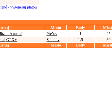
tené - vygeneruj platbu
urnaj
Mesto
Body
Mies
tza - A turnaj
Prešov
1
25
urnaj GPX+
Sabinov
1.5
39
urnaj
Mesto
Body
Mies