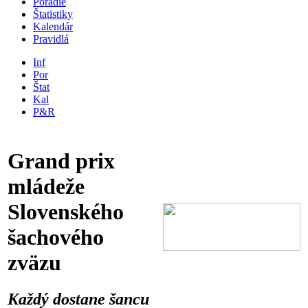
Poradie
Štatistiky
Kalendár
Pravidlá
Inf
Por
Štat
Kal
P&R
Grand prix
mládeže
Slovenského
šachového
zväzu
Každý dostane šancu