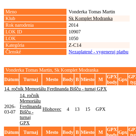
Meno
Vonderka Tomas Martin
Klub
Sk Komplet Modranka
Rok narodenia
2014
LOK ID
10907
LOK
1050
Kategória
Z-C14
Členské
Nezaplatené - vygeneruj platbu
Vonderka Tomas Martin, Sk Komplet Modranka
GPX
GP
Dátum
Turnaj
Mesto
Body
B
Miesto
M
Gpx
body
ty
14. ročník Memoriálu Ferdinanda Bišču - turnaj GPX
14. ročník
Memoriálu
2026-
Ferdinanda
Hlohovec
4
13
15
GPX
03-07
Bišču -
turnaj
GPX
GPX
GP
Dátum
Turnaj
Mesto
Body
B
Miesto
M
Gpx
body
ty