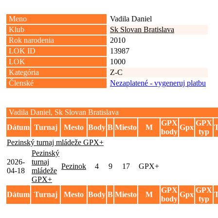
Meno
Vadila Daniel
Klub
Sk Slovan Bratislava
Rok narodenia
2010
LOK ID
13987
LOK
1000
Kategória
Z-C
Členské
Nezaplatené - vygeneruj platbu
Vadila Daniel, Sk Slovan Bratislava
GPX
GPX
Dátum
Turnaj
Mesto
Body
B
Miesto
M
Gpx
body
typ
Pezinský turnaj mládeže GPX+
Pezinský
2026-
turnaj
Pezinok
4
9
17
GPX+
04-18
mládeže
GPX+
GPX
GPX
Dátum
Turnaj
Mesto
Body
B
Miesto
M
Gpx
body
typ