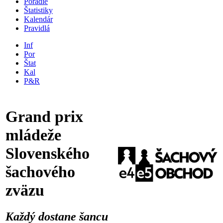
Poradie
Štatistiky
Kalendár
Pravidlá
Inf
Por
Štat
Kal
P&R
Grand prix
mládeže
Slovenského
šachového
zväzu
Každý dostane šancu