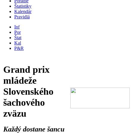
Poradie
Štatistiky
Kalendár
Pravidlá
Inf
Por
Štat
Kal
P&R
Grand prix
mládeže
Slovenského
šachového
zväzu
Každý dostane šancu