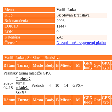
Meno
Vadila Lukas
Klub
Sk Slovan Bratislava
Rok narodenia
2008
LOK ID
11447
LOK
0
Kategória
Z-C
Členské
Nezaplatené - vygeneruj platbu
Vadila Lukas, Sk Slovan Bratislava
GPX
GPX
Dátum
Turnaj
Mesto
Body
B
Miesto
M
Gpx
body
typ
Pezinský turnaj mládeže GPX+
Pezinský
2026-
turnaj
Pezinok
4
10
14
GPX+
04-18
mládeže
GPX+
GPX
GPX
Dátum
Turnaj
Mesto
Body
B
Miesto
M
Gpx
body
typ