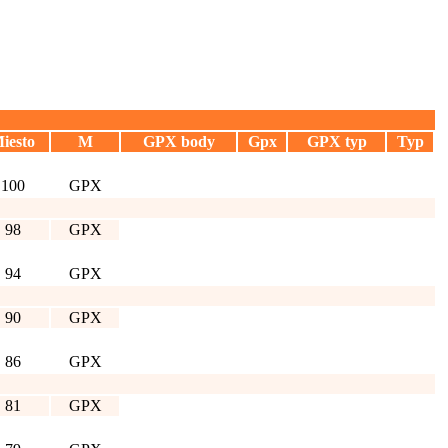
iesto
M
GPX body
Gpx
GPX typ
Typ
100
GPX
98
GPX
94
GPX
90
GPX
86
GPX
81
GPX