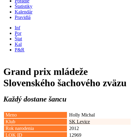
Poradie
Štatistiky
Kalendár
Pravidlá
Inf
Por
Štat
Kal
P&R
Grand prix mládeže
Slovenského šachového zväzu
Každý dostane šancu
Meno
Holly Michal
Klub
SK Levice
Rok narodenia
2012
LOK ID
12969