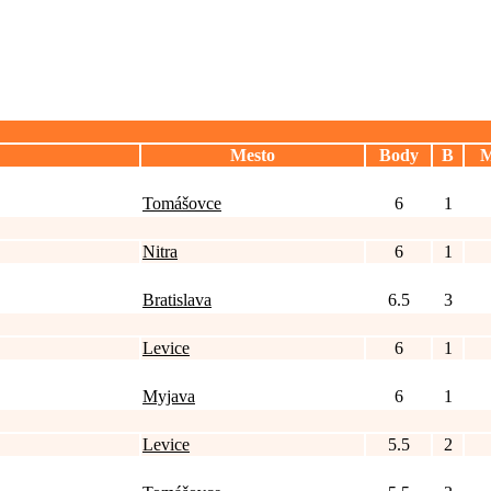
Mesto
Body
B
M
Tomášovce
6
1
Nitra
6
1
Bratislava
6.5
3
Levice
6
1
Myjava
6
1
Levice
5.5
2