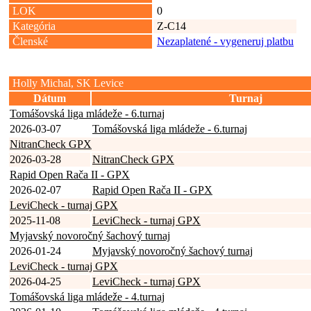
LOK
0
Kategória
Z-C14
Členské
Nezaplatené - vygeneruj platbu
Holly Michal, SK Levice
Dátum
Turnaj
Tomášovská liga mládeže - 6.turnaj
2026-03-07
Tomášovská liga mládeže - 6.turnaj
NitranCheck GPX
2026-03-28
NitranCheck GPX
Rapid Open Rača II - GPX
2026-02-07
Rapid Open Rača II - GPX
LeviCheck - turnaj GPX
2025-11-08
LeviCheck - turnaj GPX
Myjavský novoročný šachový turnaj
2026-01-24
Myjavský novoročný šachový turnaj
LeviCheck - turnaj GPX
2026-04-25
LeviCheck - turnaj GPX
Tomášovská liga mládeže - 4.turnaj