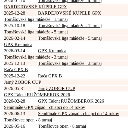
2026-01-10
Tomášovská liga mládeže - 4.turnaj
BARDEJOVSKÉ KÚPELE GPX
2025-12-28
BARDEJOVSKÉ KÚPELE GPX
Tomášovská liga mládeže - 1.turnaj
2025-10-18
Tomášovská liga mládeže - 1.turnaj
Tomášovská liga mládeže - 5.turnaj
2026-02-14
Tomášovská liga mládeže - 5.turnaj
GPX Kremnica
2026-03-14
GPX Kremnica
Tomášovská liga mládeže - 3.turnaj
2025-12-13
Tomášovská liga mládeže - 3.turnaj
Rača GPX B
2025-12-22
Rača GPX B
Jarný ZOBOR CUP
2026-05-31
Jarný ZOBOR CUP
GPX Talent RUŽOMBEROK 2026
2026-02-28
GPX Talent RUŽOMBEROK 2026
Semifinále GPX západ - chlapci do 14 rokov
2026-06-13
Semifinále GPX západ - chlapci do 14 rokov
Tomášovce open - 8.turnaj
2026-05-16
Tomášovce open - 8.turnaj