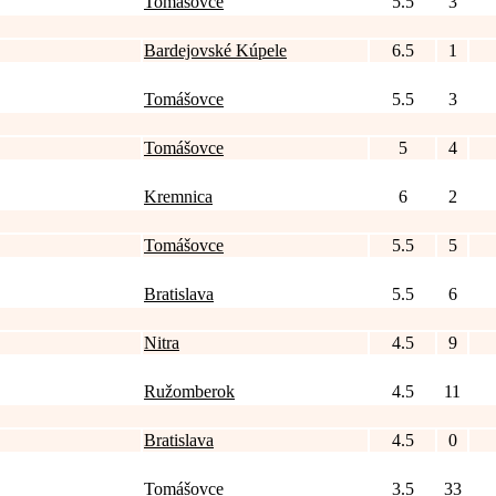
Tomášovce
5.5
3
Bardejovské Kúpele
6.5
1
Tomášovce
5.5
3
Tomášovce
5
4
Kremnica
6
2
Tomášovce
5.5
5
Bratislava
5.5
6
Nitra
4.5
9
Ružomberok
4.5
11
Bratislava
4.5
0
Tomášovce
3.5
33