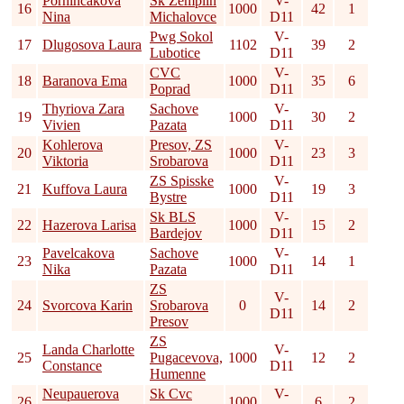
Porhincakova
Sk Zemplin
V-
16
1000
42
1
Nina
Michalovce
D11
Pwg Sokol
V-
17
Dlugosova Laura
1102
39
2
Lubotice
D11
CVC
V-
18
Baranova Ema
1000
35
6
Poprad
D11
Thyriova Zara
Sachove
V-
19
1000
30
2
Vivien
Pazata
D11
Kohlerova
Presov, ZS
V-
20
1000
23
3
Viktoria
Srobarova
D11
ZS Spisske
V-
21
Kuffova Laura
1000
19
3
Bystre
D11
Sk BLS
V-
22
Hazerova Larisa
1000
15
2
Bardejov
D11
Pavelcakova
Sachove
V-
23
1000
14
1
Nika
Pazata
D11
ZS
V-
24
Svorcova Karin
Srobarova
0
14
2
D11
Presov
ZS
Landa Charlotte
V-
25
Pugacevova,
1000
12
2
Constance
D11
Humenne
Neupauerova
Sk Cvc
V-
26
1000
6
2