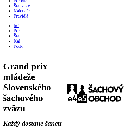
Poradie
Štatistiky
Kalendár
Pravidlá
Inf
Por
Štat
Kal
P&R
Grand prix
mládeže
Slovenského
šachového
zväzu
Každý dostane šancu