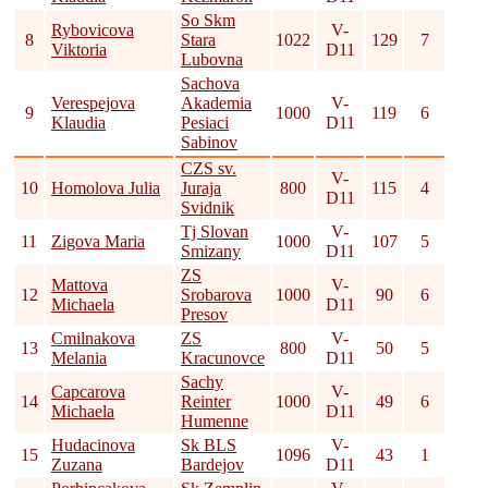
So Skm
Rybovicova
V-
8
Stara
1022
129
7
Viktoria
D11
Lubovna
Sachova
Verespejova
Akademia
V-
9
1000
119
6
Klaudia
Pesiaci
D11
Sabinov
CZS sv.
V-
10
Homolova Julia
Juraja
800
115
4
D11
Svidnik
Tj Slovan
V-
11
Zigova Maria
1000
107
5
Smizany
D11
ZS
Mattova
V-
12
Srobarova
1000
90
6
Michaela
D11
Presov
Cmilnakova
ZS
V-
13
800
50
5
Melania
Kracunovce
D11
Sachy
Capcarova
V-
14
Reinter
1000
49
6
Michaela
D11
Humenne
Hudacinova
Sk BLS
V-
15
1096
43
1
Zuzana
Bardejov
D11