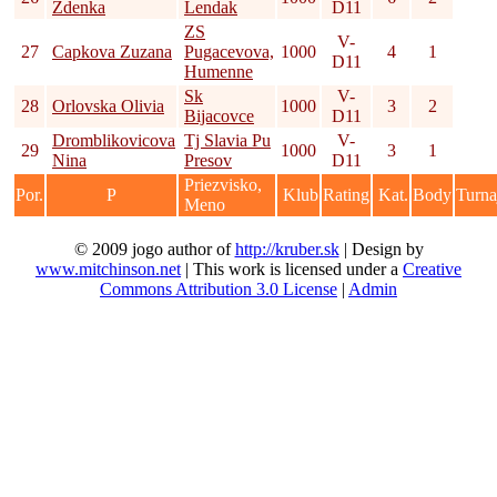
Zdenka
Lendak
D11
ZS
V-
27
Capkova Zuzana
Pugacevova,
1000
4
1
D11
Humenne
Sk
V-
28
Orlovska Olivia
1000
3
2
Bijacovce
D11
Dromblikovicova
Tj Slavia Pu
V-
29
1000
3
1
Nina
Presov
D11
Priezvisko,
Por.
P
Klub
Rating
Kat.
Body
Turna
Meno
© 2009 jogo author of
http://kruber.sk
| Design by
www.mitchinson.net
| This work is licensed under a
Creative
Commons Attribution 3.0 License
|
Admin