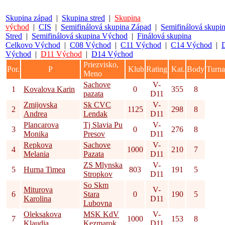
Skupina západ
|
Skupina stred
|
Skupina
východ
|
CIS
|
Semifinálová skupina Západ
|
Semifinálová skupi
Stred
|
Semifinálová skupina Východ
|
Finálová skupina
Celkovo Východ
|
C08 Východ
|
C11 Východ
|
C14 Východ
|
Východ
|
D11 Východ
|
D14 Východ
Priezvisko,
Por.
P
Klub
Rating
Kat.
Body
Turna
Meno
Sachove
V-
1
Kovalova Karin
0
355
8
pazata
D11
Zmijovska
Sk CVC
V-
2
1125
298
8
Andrea
Lendak
D11
Plancarova
Tj Slavia Pu
V-
3
0
276
8
Monika
Presov
D11
Repkova
Sachove
V-
4
1000
210
7
Melania
Pazata
D11
ZS Mlynska
V-
5
Hurna Timea
803
191
5
Stropkov
D11
So Skm
Miturova
V-
6
Stara
0
190
5
Karolina
D11
Lubovna
Oleksakova
MSK KdV
V-
7
1000
153
8
Klaudia
Kezmarok
D11