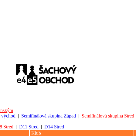
lenským
 východ
|
Semifinálová skupina Západ
|
Semifinálová skupina Stred
8 Stred
|
D11 Stred
|
D14 Stred
Klub