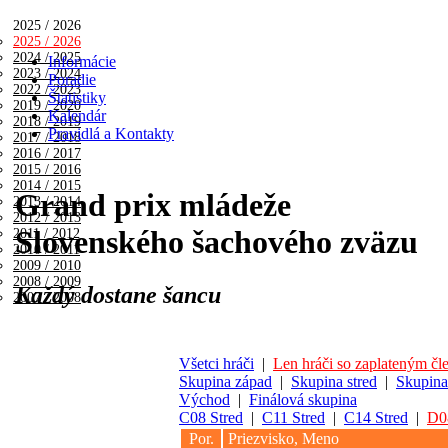
2025 / 2026
2025 / 2026
2024 / 2025
Informácie
2023 / 2024
Poradie
2022 / 2023
Štatistiky
2019 / 2020
Kalendár
2018 / 2019
Pravidlá a Kontakty
2017 / 2018
2016 / 2017
2015 / 2016
2014 / 2015
Grand prix mládeže
2013 / 2014
2012 / 2013
Slovenského šachového zväzu
2011 / 2012
2010 / 2011
2009 / 2010
2008 / 2009
Každý dostane šancu
2007 / 2008
Všetci hráči
|
Len hráči so zaplateným č
Skupina západ
|
Skupina stred
|
Skupina
Východ
|
Finálová skupina
C08 Stred
|
C11 Stred
|
C14 Stred
|
D0
Por.
Priezvisko, Meno