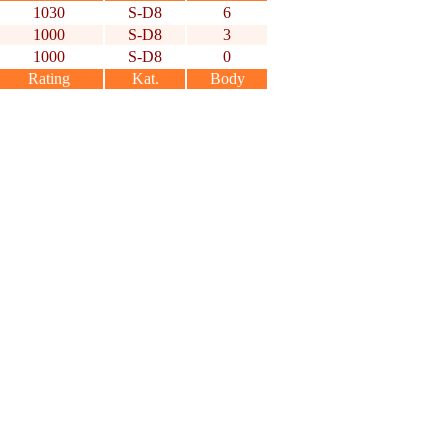
1030
S-D8
6
1000
S-D8
3
1000
S-D8
0
Rating
Kat.
Body