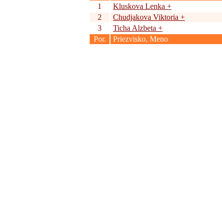
1
Kluskova Lenka
+
2
Chudjakova Viktoria
+
3
Ticha Alzbeta
+
Por.
Priezvisko, Meno