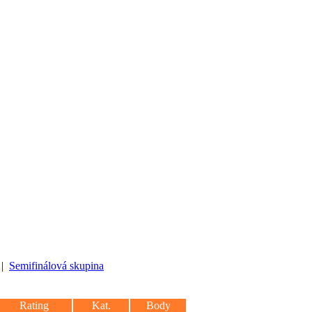
|
Semifinálová skupina
Rating
Kat.
Body