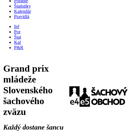
Poradie
Štatistiky
Kalendár
Pravidlá
Inf
Por
Štat
Kal
P&R
Grand prix
mládeže
Slovenského
šachového
zväzu
Každý dostane šancu