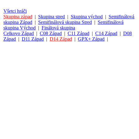
Všetci hráči
Skupina západ
|
Skupina stred
|
Skupina východ
|
Semifinálová
skupina Západ
|
Semifinálová skupina Stred
|
Semifinálová
skupina Východ
|
Finálová skupina
Celkovo Západ
|
C08 Západ
|
C11 Západ
|
C14 Západ
|
D08
Západ
|
D11 Západ
|
D14 Západ
|
GPX+ Západ
|