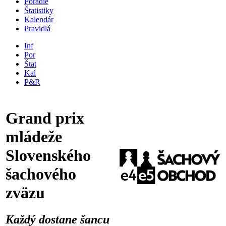
Poradie
Štatistiky
Kalendár
Pravidlá
Inf
Por
Štat
Kal
P&R
Grand prix
mládeže
Slovenského
šachového
zväzu
Každý dostane šancu