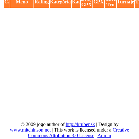
C.
Meno
Rating
Kategória
Kat
GPX
Turnaje
T
GPX
Trn
© 2009 jogo author of
http://kruber.sk
| Design by
www.mitchinson.net
| This work is licensed under a
Creative
Commons Attribution 3.0 License
|
Admin