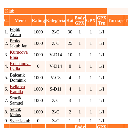
Klub
Body
GPX
C.
Meno
Rating
Kategória
Kat
GPX
Turnaje
T
GPX
Trn
Fojtik
1.
1000
Z-C
30
1
1
1/1
Adam
Proks
2.
1000
Z-C
25
1
1
1/1
Jakub Jan
Kurucova
3.
1000
V-D14
10
1
1
1/1
Ema
Kochanova
4.
0
V-D14
8
1
1
1/1
Lydia
Balcarik
5.
1000
V-C8
4
1
1
1/1
Dominik
Belkova
6.
1000
S-D11
4
1
1
1/1
Kamila
Srncik
7.
1000
Z-C
3
1
1
1/1
Samuel
Sefcik
8.
1000
Z-C
2
1
1
1/1
Matus
9.
Svec Jakub
0
Z-C
1
1
1
1/1
Body
GPX