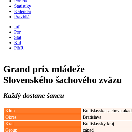
Poradie
Štatistiky
Kalendár
Pravidlá
Inf
Por
Štat
Kal
P&R
Grand prix mládeže
Slovenského šachového zväzu
Každý dostane šancu
Klub
Bratislavska sachova aka
Okres
Bratislava
Kraj
Bratislavsky kraj
Group
západ