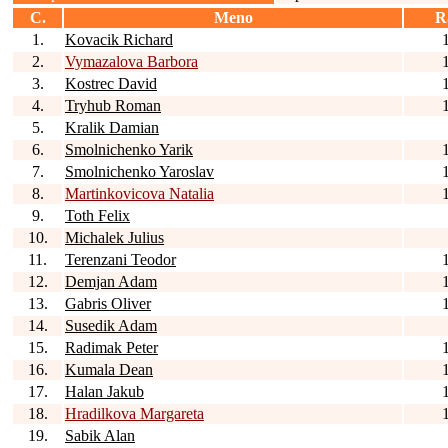
C.
Meno
R
1.
Kovacik Richard
2.
Vymazalova Barbora
3.
Kostrec David
4.
Tryhub Roman
5.
Kralik Damian
6.
Smolnichenko Yarik
7.
Smolnichenko Yaroslav
8.
Martinkovicova Natalia
9.
Toth Felix
10.
Michalek Julius
11.
Terenzani Teodor
12.
Demjan Adam
13.
Gabris Oliver
14.
Susedik Adam
15.
Radimak Peter
16.
Kumala Dean
17.
Halan Jakub
18.
Hradilkova Margareta
19.
Sabik Alan