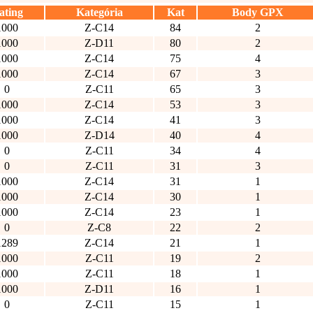
ating
Kategória
Kat
Body GPX
1000
Z-C14
84
2
1000
Z-D11
80
2
1000
Z-C14
75
4
1000
Z-C14
67
3
0
Z-C11
65
3
1000
Z-C14
53
3
1000
Z-C14
41
3
1000
Z-D14
40
4
0
Z-C11
34
4
0
Z-C11
31
3
1000
Z-C14
31
1
1000
Z-C14
30
1
1000
Z-C14
23
1
0
Z-C8
22
2
1289
Z-C14
21
1
1000
Z-C11
19
2
1000
Z-C11
18
1
1000
Z-D11
16
1
0
Z-C11
15
1