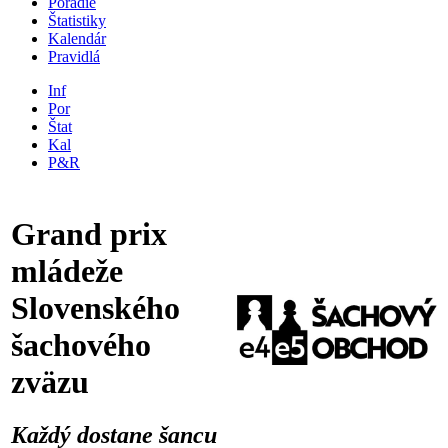
Poradie
Štatistiky
Kalendár
Pravidlá
Inf
Por
Štat
Kal
P&R
Grand prix
mládeže
Slovenského
šachového
zväzu
Každý dostane šancu