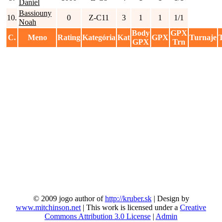
Daniel
Bassiouny
10.
0
Z-C11
3
1
1
1/1
Noah
Body
GPX
C.
Meno
Rating
Kategória
Kat
GPX
Turnaje
GPX
Trn
© 2009 jogo author of
http://kruber.sk
| Design by
www.mitchinson.net
| This work is licensed under a
Creative
Commons Attribution 3.0 License
|
Admin