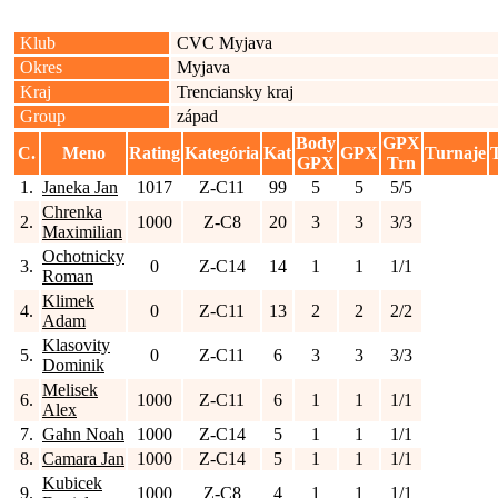
Klub
CVC Myjava
Okres
Myjava
Kraj
Trenciansky kraj
Group
západ
Body
GPX
C.
Meno
Rating
Kategória
Kat
GPX
Turnaje
GPX
Trn
1.
Janeka Jan
1017
Z-C11
99
5
5
5/5
Chrenka
2.
1000
Z-C8
20
3
3
3/3
Maximilian
Ochotnicky
3.
0
Z-C14
14
1
1
1/1
Roman
Klimek
4.
0
Z-C11
13
2
2
2/2
Adam
Klasovity
5.
0
Z-C11
6
3
3
3/3
Dominik
Melisek
6.
1000
Z-C11
6
1
1
1/1
Alex
7.
Gahn Noah
1000
Z-C14
5
1
1
1/1
8.
Camara Jan
1000
Z-C14
5
1
1
1/1
Kubicek
9.
1000
Z-C8
4
1
1
1/1