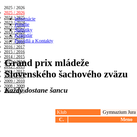
2025 / 2026
2025 / 2026
2024 / 2025
Informácie
2023 / 2024
Poradie
2022 / 2023
Štatistiky
2019 / 2020
Kalendár
2018 / 2019
Pravidlá a Kontakty
2017 / 2018
2016 / 2017
2015 / 2016
2014 / 2015
Grand prix mládeže
2013 / 2014
2012 / 2013
Slovenského šachového zväzu
2011 / 2012
2010 / 2011
2009 / 2010
2008 / 2009
Každý dostane šancu
2007 / 2008
Klub
Gymnazium Jura 
C.
Meno