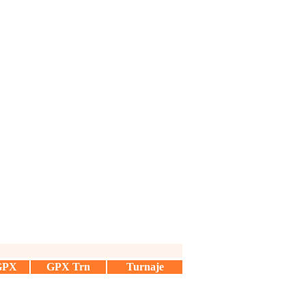
GPX
GPX Trn
Turnaje