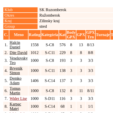
Klub
SK Ruzomberok
Okres
Ružomberok
Kraj
Zilinsky kraj
Group
stred
Body
GPX
C.
Meno
Rating
Kategória
Kat
GPX
Turnaje
T
GPX
Trn
Halcin
1.
1558
S-C8
576
8
13
8/13
Daniel
2.
Dite David
1012
S-C11
229
8
8
8/8
Veselovsky
3.
1000
S-C8
193
3
3
3/3
Teo
Brvenik
4.
1000
S-C11
138
3
3
3/3
Simon
Demko
5.
1406
S-C14
137
3
3
3/3
Adam
Tomus
6.
1000
S-C8
132
8
11
8/11
Martin
7.
Wider Lise
1000
S-D11
116
3
3
3/3
Karpac
8.
1000
S-C14
68
1
1
1/1
Matej