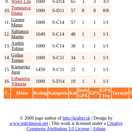
9.
Wider Lila
1000
S-D14
65
3
3
3/3
Tomusova
10.
1000
S-D11
57
8
8
8/8
Diana
Gasper
11.
1000
S-C14
57
1
1
1/1
Matus
Sablatura
12.
1649
S-C14
48
1
1
1/1
Martin
Andris
13.
1000
S-C14
38
1
1
1/1
Tobias
Golias
14.
1000
S-C11
34
1
1
1/1
Tomas
Kurnavka
15.
1459
S-C11
22
1
1
1/1
Juraj
Urbanova
16.
1000
S-D14
19
1
1
1/1
Viktoria
Body
GPX
C.
Meno
Rating
Kategória
Kat
GPX
Turnaje
T
GPX
Trn
© 2009 jogo author of
http://kruber.sk
| Design by
www.mitchinson.net
| This work is licensed under a
Creative
Commons Attribution 3.0 License
|
Admin