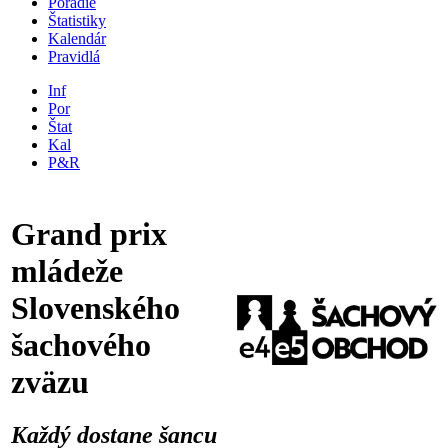
Poradie
Štatistiky
Kalendár
Pravidlá
Inf
Por
Štat
Kal
P&R
Grand prix
mládeže
Slovenského
šachového
zväzu
Každý dostane šancu