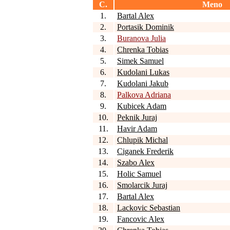
C.
Meno
1.
Bartal Alex
2.
Portasik Dominik
3.
Buranova Julia
4.
Chrenka Tobias
5.
Simek Samuel
6.
Kudolani Lukas
7.
Kudolani Jakub
8.
Palkova Adriana
9.
Kubicek Adam
10.
Peknik Juraj
11.
Havir Adam
12.
Chlupik Michal
13.
Ciganek Frederik
14.
Szabo Alex
15.
Holic Samuel
16.
Smolarcik Juraj
17.
Bartal Alex
18.
Lackovic Sebastian
19.
Fancovic Alex