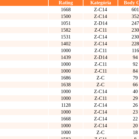
Rating
Kategória
Body 
1668
Z-C14
601
1500
Z-C14
352
1051
Z-D14
247
1582
Z-C11
230
1531
Z-C14
230
1402
Z-C14
228
1000
Z-C11
116
1439
Z-D14
94
1000
Z-C11
92
1000
Z-C11
84
1686
Z-C
79
1638
Z-C
66
1000
Z-C14
40
1000
Z-C11
29
1128
Z-C14
26
1000
Z-C14
23
1668
Z-C14
22
1000
Z-C14
20
1000
Z-C
18