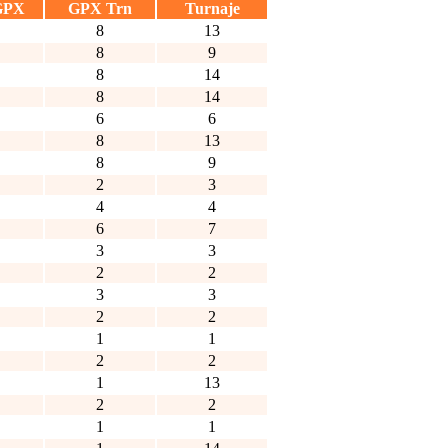
GPX
GPX Trn
Turnaje
8
13
8
9
8
14
8
14
6
6
8
13
8
9
2
3
4
4
6
7
3
3
2
2
3
3
2
2
1
1
2
2
1
13
2
2
1
1