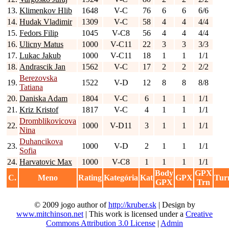
13.
Klimenkov Hlib
1648
V-C
76
6
6
6/6
14.
Hudak Vladimir
1309
V-C
58
4
4
4/4
15.
Fedors Filip
1045
V-C8
56
4
4
4/4
16.
Ulicny Matus
1000
V-C11
22
3
3
3/3
17.
Lukac Jakub
1000
V-C11
18
1
1
1/1
18.
Andrascik Jan
1562
V-C
17
2
2
2/2
Berezovska
19.
1522
V-D
12
8
8
8/8
Tatiana
20.
Daniska Adam
1804
V-C
6
1
1
1/1
21.
Kriz Kristof
1817
V-C
4
1
1
1/1
Dromblikovicova
22.
1000
V-D11
3
1
1
1/1
Nina
Duhancikova
23.
1000
V-D
2
1
1
1/1
Sofia
24.
Harvatovic Max
1000
V-C8
1
1
1
1/1
Body
GPX
C.
Meno
Rating
Kategória
Kat
GPX
Tur
GPX
Trn
© 2009 jogo author of
http://kruber.sk
| Design by
www.mitchinson.net
| This work is licensed under a
Creative
Commons Attribution 3.0 License
|
Admin