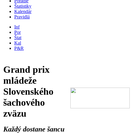
Poradie
Štatistiky
Kalendár
Pravidlá
Inf
Por
Štat
Kal
P&R
Grand prix
mládeže
Slovenského
šachového
zväzu
Každý dostane šancu