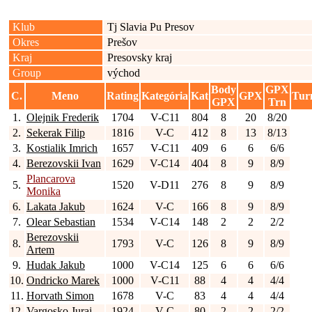
Klub
Tj Slavia Pu Presov
Okres
Prešov
Kraj
Presovsky kraj
Group
východ
Body
GPX
C.
Meno
Rating
Kategória
Kat
GPX
Tur
GPX
Trn
1.
Olejnik Frederik
1704
V-C11
804
8
20
8/20
2.
Sekerak Filip
1816
V-C
412
8
13
8/13
3.
Kostialik Imrich
1657
V-C11
409
6
6
6/6
4.
Berezovskii Ivan
1629
V-C14
404
8
9
8/9
Plancarova
5.
1520
V-D11
276
8
9
8/9
Monika
6.
Lakata Jakub
1624
V-C
166
8
9
8/9
7.
Olear Sebastian
1534
V-C14
148
2
2
2/2
Berezovskii
8.
1793
V-C
126
8
9
8/9
Artem
9.
Hudak Jakub
1000
V-C14
125
6
6
6/6
10.
Ondricko Marek
1000
V-C11
88
4
4
4/4
11.
Horvath Simon
1678
V-C
83
4
4
4/4
12.
Vargosko Juraj
1924
V-C
80
2
2
2/2