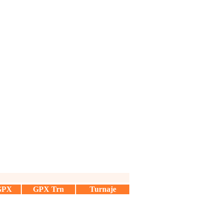
GPX
GPX Trn
Turnaje