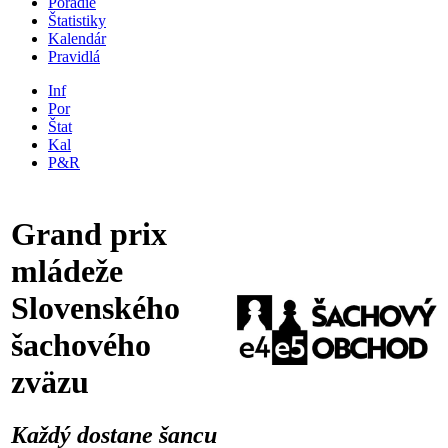
Poradie
Štatistiky
Kalendár
Pravidlá
Inf
Por
Štat
Kal
P&R
Grand prix
mládeže
Slovenského
šachového
zväzu
Každý dostane šancu