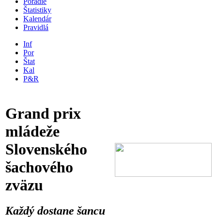
Poradie
Štatistiky
Kalendár
Pravidlá
Inf
Por
Štat
Kal
P&R
Grand prix
mládeže
Slovenského
šachového
zväzu
Každý dostane šancu