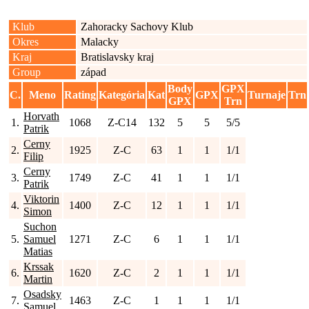
Klub
Zahoracky Sachovy Klub
Okres
Malacky
Kraj
Bratislavsky kraj
Group
západ
Body
GPX
C.
Meno
Rating
Kategória
Kat
GPX
Turnaje
Trn
GPX
Trn
Horvath
1.
1068
Z-C14
132
5
5
5/5
Patrik
Cerny
2.
1925
Z-C
63
1
1
1/1
Filip
Cerny
3.
1749
Z-C
41
1
1
1/1
Patrik
Viktorin
4.
1400
Z-C
12
1
1
1/1
Simon
Suchon
5.
Samuel
1271
Z-C
6
1
1
1/1
Matias
Krssak
6.
1620
Z-C
2
1
1
1/1
Martin
Osadsky
7.
1463
Z-C
1
1
1
1/1
Samuel