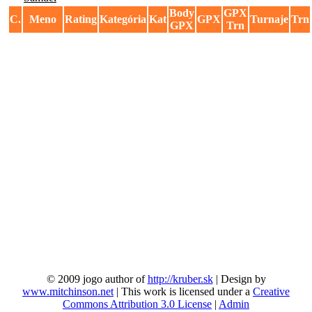
Body
GPX
C.
Meno
Rating
Kategória
Kat
GPX
Turnaje
Trn
GPX
Trn
© 2009 jogo author of
http://kruber.sk
| Design by
www.mitchinson.net
| This work is licensed under a
Creative
Commons Attribution 3.0 License
|
Admin