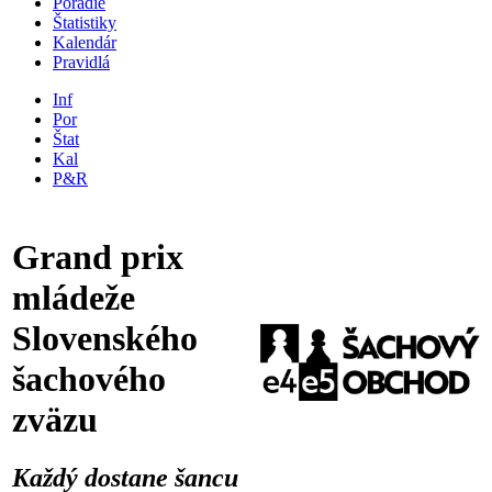
Poradie
Štatistiky
Kalendár
Pravidlá
Inf
Por
Štat
Kal
P&R
Grand prix
mládeže
Slovenského
šachového
zväzu
Každý dostane šancu