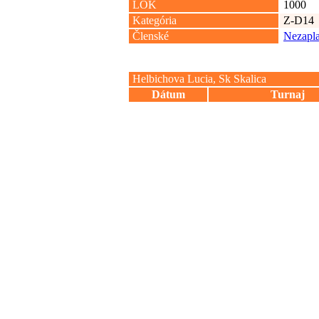
LOK
1000
Kategória
Z-D14
Členské
Nezapla
Helbichova Lucia, Sk Skalica
Dátum
Turnaj