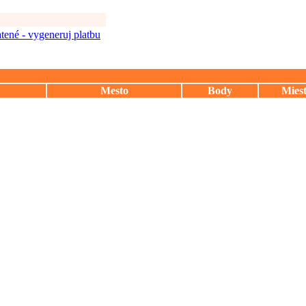
tené - vygeneruj platbu
Mesto
Body
Mies