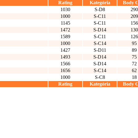
Rating
Kategória
Body 
1030
S-D8
290
1000
S-C11
209
1145
S-C11
156
1472
S-D14
130
1589
S-C11
126
1000
S-C14
95
1427
S-D11
89
1493
S-D14
75
1566
S-D14
72
1656
S-C14
62
1000
S-C8
18
Rating
Kategória
Body 