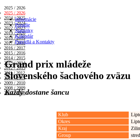
2025 / 2026
2025 / 2026
2024 / 2025
Informácie
2023 / 2024
Poradie
2022 / 2023
Štatistiky
2019 / 2020
Kalendár
2018 / 2019
Pravidlá a Kontakty
2017 / 2018
2016 / 2017
2015 / 2016
2014 / 2015
Grand prix mládeže
2013 / 2014
2012 / 2013
Slovenského šachového zväzu
2011 / 2012
2010 / 2011
2009 / 2010
2008 / 2009
Každý dostane šancu
2007 / 2008
Klub
Lipt
Okres
Lipt
Kraj
Zili
Group
stre