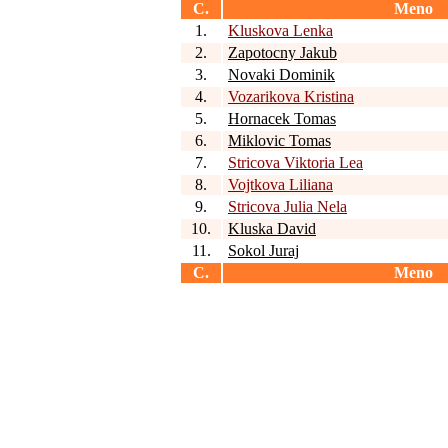
C.
Meno
1.
Kluskova Lenka
2.
Zapotocny Jakub
3.
Novaki Dominik
4.
Vozarikova Kristina
5.
Hornacek Tomas
6.
Miklovic Tomas
7.
Stricova Viktoria Lea
8.
Vojtkova Liliana
9.
Stricova Julia Nela
10.
Kluska David
11.
Sokol Juraj
C.
Meno