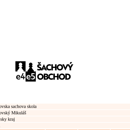
ovska sachova skola
ovský Mikuláš
nsky kraj
d