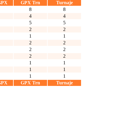
GPX
GPX Trn
Turnaje
8
8
4
4
5
5
2
2
1
1
2
2
2
2
2
2
1
1
1
1
1
1
GPX
GPX Trn
Turnaje