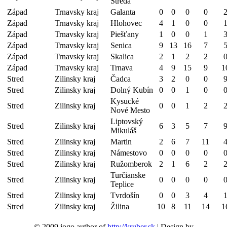
Streda
Západ
Trnavsky kraj
Galanta
0
0
0
0
Západ
Trnavsky kraj
Hlohovec
4
1
0
0
Západ
Trnavsky kraj
Piešťany
1
0
0
1
Západ
Trnavsky kraj
Senica
9
13
16
7
Západ
Trnavsky kraj
Skalica
2
1
2
2
Západ
Trnavsky kraj
Trnava
4
9
15
9
1
Stred
Zilinsky kraj
Čadca
3
2
0
0
Stred
Zilinsky kraj
Dolný Kubín
0
0
1
0
Kysucké
Stred
Zilinsky kraj
0
0
1
2
Nové Mesto
Liptovský
Stred
Zilinsky kraj
6
3
5
7
Mikuláš
Stred
Zilinsky kraj
Martin
2
6
7
11
Stred
Zilinsky kraj
Námestovo
0
0
0
0
Stred
Zilinsky kraj
Ružomberok
2
1
6
2
Turčianske
Stred
Zilinsky kraj
0
0
0
0
Teplice
Stred
Zilinsky kraj
Tvrdošín
0
0
3
4
Stred
Zilinsky kraj
Žilina
10
8
11
14
1
© 2009 jogo author of
http://kruber.sk
| Design by