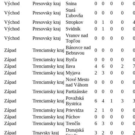
Východ
Presovsky kraj
Snina
0
0
0
0
Stará
Východ
Presovsky kraj
0
0
0
0
Ľubovňa
Východ
Presovsky kraj
Stropkov
0
1
0
0
Východ
Presovsky kraj
Svidník
0
1
0
0
Vranov nad
Východ
Presovsky kraj
0
0
0
0
Topľou
Bánovce nad
Západ
Trenciansky kraj
0
0
0
0
Bebravou
Západ
Trenciansky kraj
Bytča
0
0
0
0
Západ
Trenciansky kraj
Ilava
4
6
0
2
Západ
Trenciansky kraj
Myjava
2
3
0
0
Nové Mesto
Západ
Trenciansky kraj
0
0
0
0
nad Váhom
Západ
Trenciansky kraj
Partizánske
0
0
0
0
Považská
Západ
Trenciansky kraj
6
4
1
3
Bystrica
Západ
Trenciansky kraj
Prievidza
2
1
0
0
Západ
Trenciansky kraj
Púchov
0
0
0
0
Západ
Trenciansky kraj
Trenčín
6
3
0
0
Dunajská
Západ
Trnavsky kraj
3
2
0
0