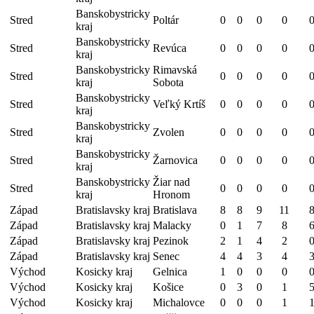
Banskobystricky
Stred
Poltár
0
0
0
0
kraj
Banskobystricky
Stred
Revúca
0
0
0
0
kraj
Banskobystricky
Rimavská
Stred
0
0
0
0
kraj
Sobota
Banskobystricky
Stred
Veľký Krtíš
0
0
0
0
kraj
Banskobystricky
Stred
Zvolen
0
0
0
0
kraj
Banskobystricky
Stred
Žarnovica
0
0
0
0
kraj
Banskobystricky
Žiar nad
Stred
0
0
0
0
kraj
Hronom
Západ
Bratislavsky kraj
Bratislava
8
8
9
11
Západ
Bratislavsky kraj
Malacky
0
1
7
8
Západ
Bratislavsky kraj
Pezinok
2
1
4
2
Západ
Bratislavsky kraj
Senec
4
4
3
4
Východ
Kosicky kraj
Gelnica
1
0
0
0
Východ
Kosicky kraj
Košice
0
3
0
1
Východ
Kosicky kraj
Michalovce
0
0
0
1