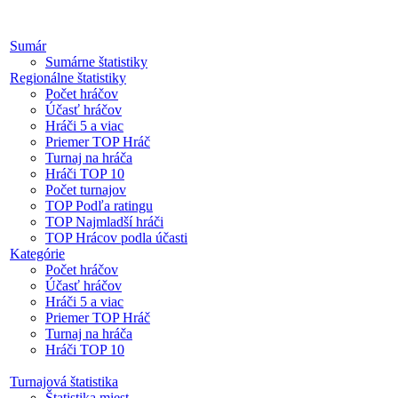
Sumár
Sumárne štatistiky
Regionálne štatistiky
Počet hráčov
Účasť hráčov
Hráči 5 a viac
Priemer TOP Hráč
Turnaj na hráča
Hráči TOP 10
Počet turnajov
TOP Podľa ratingu
TOP Najmladší hráči
TOP Hrácov podla účasti
Kategórie
Počet hráčov
Účasť hráčov
Hráči 5 a viac
Priemer TOP Hráč
Turnaj na hráča
Hráči TOP 10
Turnajová štatistika
Štatistika miest