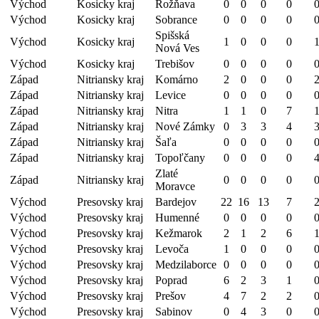
Východ
Kosicky kraj
Rožňava
0
0
0
0
Východ
Kosicky kraj
Sobrance
0
0
0
0
Spišská
Východ
Kosicky kraj
1
0
0
0
Nová Ves
Východ
Kosicky kraj
Trebišov
0
0
0
0
Západ
Nitriansky kraj
Komárno
2
0
0
0
Západ
Nitriansky kraj
Levice
0
0
0
0
Západ
Nitriansky kraj
Nitra
1
1
0
7
Západ
Nitriansky kraj
Nové Zámky
0
3
3
4
Západ
Nitriansky kraj
Šaľa
0
0
0
0
Západ
Nitriansky kraj
Topoľčany
0
0
0
0
Zlaté
Západ
Nitriansky kraj
0
0
0
0
Moravce
Východ
Presovsky kraj
Bardejov
22
16
13
7
Východ
Presovsky kraj
Humenné
0
0
0
0
Východ
Presovsky kraj
Kežmarok
2
1
2
6
Východ
Presovsky kraj
Levoča
1
0
0
0
Východ
Presovsky kraj
Medzilaborce
0
0
0
0
Východ
Presovsky kraj
Poprad
6
2
3
1
Východ
Presovsky kraj
Prešov
4
7
2
2
Východ
Presovsky kraj
Sabinov
0
4
3
0