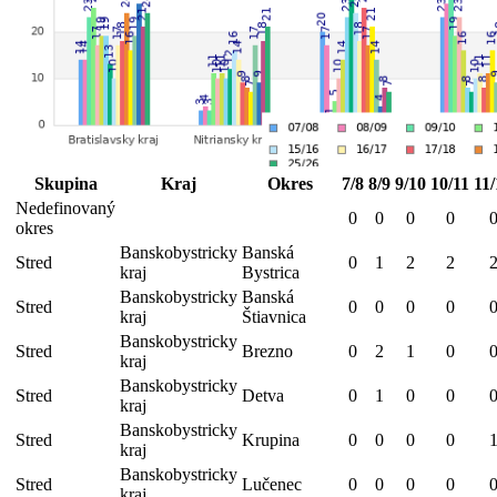
Skupina
Kraj
Okres
7/8
8/9
9/10
10/11
11/
Nedefinovaný
0
0
0
0
okres
Banskobystricky
Banská
Stred
0
1
2
2
kraj
Bystrica
Banskobystricky
Banská
Stred
0
0
0
0
kraj
Štiavnica
Banskobystricky
Stred
Brezno
0
2
1
0
kraj
Banskobystricky
Stred
Detva
0
1
0
0
kraj
Banskobystricky
Stred
Krupina
0
0
0
0
kraj
Banskobystricky
Stred
Lučenec
0
0
0
0
kraj