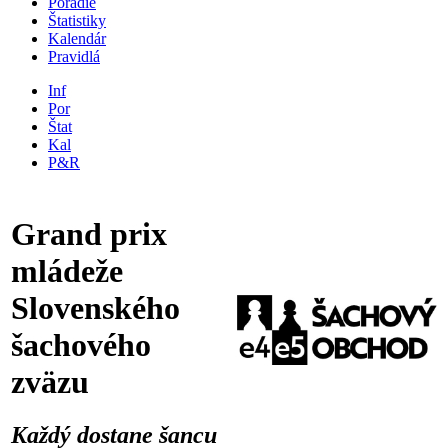
Poradie
Štatistiky
Kalendár
Pravidlá
Inf
Por
Štat
Kal
P&R
Grand prix
mládeže
Slovenského
šachového
zväzu
Každý dostane šancu