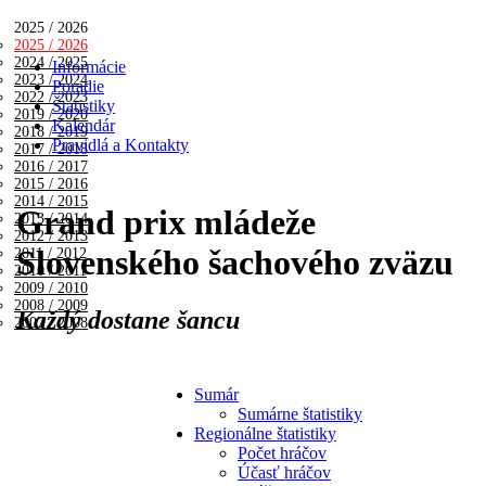
2025 / 2026
2025 / 2026
2024 / 2025
Informácie
2023 / 2024
Poradie
2022 / 2023
Štatistiky
2019 / 2020
Kalendár
2018 / 2019
Pravidlá a Kontakty
2017 / 2018
2016 / 2017
2015 / 2016
2014 / 2015
Grand prix mládeže
2013 / 2014
2012 / 2013
Slovenského šachového zväzu
2011 / 2012
2010 / 2011
2009 / 2010
2008 / 2009
Každý dostane šancu
2007 / 2008
Sumár
Sumárne štatistiky
Regionálne štatistiky
Počet hráčov
Účasť hráčov