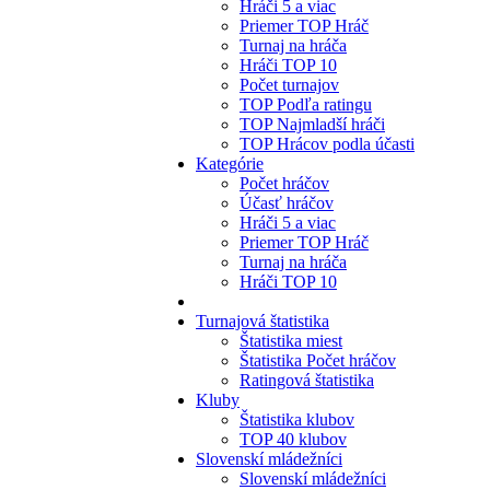
Hráči 5 a viac
Priemer TOP Hráč
Turnaj na hráča
Hráči TOP 10
Počet turnajov
TOP Podľa ratingu
TOP Najmladší hráči
TOP Hrácov podla účasti
Kategórie
Počet hráčov
Účasť hráčov
Hráči 5 a viac
Priemer TOP Hráč
Turnaj na hráča
Hráči TOP 10
Turnajová štatistika
Štatistika miest
Štatistika Počet hráčov
Ratingová štatistika
Kluby
Štatistika klubov
TOP 40 klubov
Slovenskí mládežníci
Slovenskí mládežníci