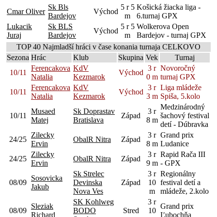
Sk Bls
5 r 5
Košická žiacka liga -
Cmar Oliver
Východ
Bardejov
m
6.turnaj GPX
Lukacik
Sk BLS
5 r 5
Wolkerova Open
Východ
Juraj
Bardejov
m
Bardejov - turnaj GPX
TOP 40 Najmladší hráci v čase konania turnaja CELKOVO
Sezona
Hrác
Klub
Skupina
Vek
Turnaj
Ferencakova
KdV
3 r
Novoročný
10/11
Východ
Natalia
Kezmarok
0 m
turnaj GPX
Ferencakova
KdV
3 r
Liga mládeže
10/11
Východ
Natalia
Kezmarok
3 m
Spiša, 5.kolo
Medzinárodný
Musaed
Sk Doprastav
3 r
10/11
Západ
šachový festival
Matej
Bratislava
8 m
detí - Dúbravka
Zilecky
3 r
Grand prix
24/25
ObalR Nitra
Západ
Ervin
8 m
Ludanice
Zilecky
3 r
Rapid Rača III
24/25
ObalR Nitra
Západ
Ervin
9 m
- GPX
Sk Strelec
3 r
Regionálny
Sosovicka
08/09
Devinska
Západ
10
festival detí a
Jakub
Nova Ves
m
mládeže, 2.kolo
SK Kohlweg
3 r
Sleziak
Grand prix
08/09
BODO
Stred
10
Richard
Ľubochňa