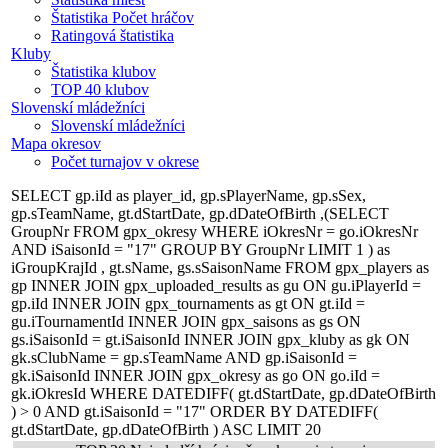
Štatistika Počet hráčov
Ratingová štatistika
Kluby
Štatistika klubov
TOP 40 klubov
Slovenskí mládežníci
Slovenskí mládežníci
Mapa okresov
Počet turnajov v okrese
SELECT gp.iId as player_id, gp.sPlayerName, gp.sSex,
gp.sTeamName, gt.dStartDate, gp.dDateOfBirth ,(SELECT
GroupNr FROM gpx_okresy WHERE iOkresNr = go.iOkresNr
AND iSaisonId = "17" GROUP BY GroupNr LIMIT 1 ) as
iGroupKrajId , gt.sName, gs.sSaisonName FROM gpx_players as
gp INNER JOIN gpx_uploaded_results as gu ON gu.iPlayerId =
gp.iId INNER JOIN gpx_tournaments as gt ON gt.iId =
gu.iTournamentId INNER JOIN gpx_saisons as gs ON
gs.iSaisonId = gt.iSaisonId INNER JOIN gpx_kluby as gk ON
gk.sClubName = gp.sTeamName AND gp.iSaisonId =
gk.iSaisonId INNER JOIN gpx_okresy as go ON go.iId =
gk.iOkresId WHERE DATEDIFF( gt.dStartDate, gp.dDateOfBirth
) > 0 AND gt.iSaisonId = "17" ORDER BY DATEDIFF(
gt.dStartDate, gp.dDateOfBirth ) ASC LIMIT 20