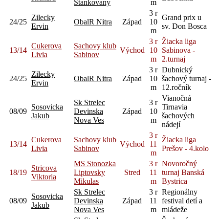
Stankovany
m
3 r
Zilecky
Grand prix u
24/25
ObalR Nitra
Západ
10
Ervin
sv. Don Bosca
m
3 r
Žiacka liga
Cukerova
Sachovy klub
13/14
Východ
10
Sabinova -
Livia
Sabinov
m
2.turnaj
3 r
Dubnický
Zilecky
24/25
ObalR Nitra
Západ
10
šachový turnaj -
Ervin
m
12.ročník
Vianočná
Sk Strelec
3 r
Sosovicka
Tirnavia
08/09
Devinska
Západ
10
Jakub
šachových
Nova Ves
m
nádejí
3 r
Cukerova
Sachovy klub
Žiacka liga
13/14
Východ
11
Livia
Sabinov
Prešov - 4.kolo
m
MS Stonozka
3 r
Novoročný
Stricova
18/19
Liptovsky
Stred
11
turnaj Banská
Viktoria
Mikulas
m
Bystrica
Sk Strelec
3 r
Regionálny
Sosovicka
08/09
Devinska
Západ
11
festival detí a
Jakub
Nova Ves
m
mládeže