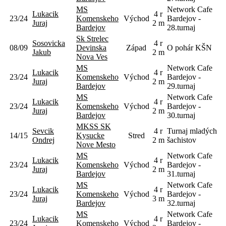
MS
Network Cafe
Lukacik
4 r
23/24
Komenskeho
Východ
Bardejov -
Juraj
2 m
Bardejov
28.turnaj
Sk Strelec
Sosovicka
4 r
08/09
Devinska
Západ
O pohár KŠN
Jakub
2 m
Nova Ves
MS
Network Cafe
Lukacik
4 r
23/24
Komenskeho
Východ
Bardejov -
Juraj
2 m
Bardejov
29.turnaj
MS
Network Cafe
Lukacik
4 r
23/24
Komenskeho
Východ
Bardejov -
Juraj
2 m
Bardejov
30.turnaj
MKSS SK
Sevcik
4 r
Turnaj mladých
14/15
Kysucke
Stred
Ondrej
2 m
šachistov
Nove Mesto
MS
Network Cafe
Lukacik
4 r
23/24
Komenskeho
Východ
Bardejov -
Juraj
2 m
Bardejov
31.turnaj
MS
Network Cafe
Lukacik
4 r
23/24
Komenskeho
Východ
Bardejov -
Juraj
3 m
Bardejov
32.turnaj
MS
Network Cafe
Lukacik
4 r
23/24
Komenskeho
Východ
Bardejov -