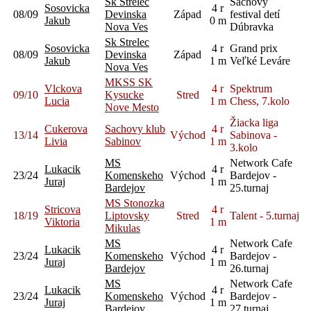
Sk Strelec
Šachový
Sosovicka
4 r
08/09
Devinska
Západ
festival detí
Jakub
0 m
Nova Ves
Dúbravka
Sk Strelec
Sosovicka
4 r
Grand prix
08/09
Devinska
Západ
Jakub
1 m
Veľké Leváre
Nova Ves
MKSS SK
Vlckova
4 r
Spektrum
09/10
Kysucke
Stred
Lucia
1 m
Chess, 7.kolo
Nove Mesto
Žiacka liga
Cukerova
Sachovy klub
4 r
13/14
Východ
Sabinova -
Livia
Sabinov
1 m
3.kolo
MS
Network Cafe
Lukacik
4 r
23/24
Komenskeho
Východ
Bardejov -
Juraj
1 m
Bardejov
25.turnaj
MS Stonozka
Stricova
4 r
18/19
Liptovsky
Stred
Talent - 5.turnaj
Viktoria
1 m
Mikulas
MS
Network Cafe
Lukacik
4 r
23/24
Komenskeho
Východ
Bardejov -
Juraj
1 m
Bardejov
26.turnaj
MS
Network Cafe
Lukacik
4 r
23/24
Komenskeho
Východ
Bardejov -
Juraj
1 m
Bardejov
27.turnaj