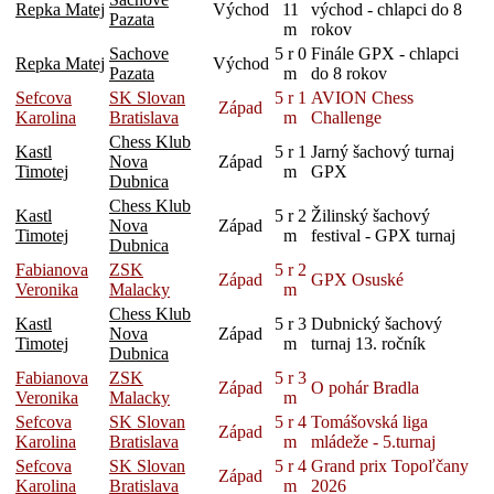
Repka Matej
Východ
11
východ - chlapci do 8
Pazata
m
rokov
Sachove
5 r 0
Finále GPX - chlapci
Repka Matej
Východ
Pazata
m
do 8 rokov
Sefcova
SK Slovan
5 r 1
AVION Chess
Západ
Karolina
Bratislava
m
Challenge
Chess Klub
Kastl
5 r 1
Jarný šachový turnaj
Nova
Západ
Timotej
m
GPX
Dubnica
Chess Klub
Kastl
5 r 2
Žilinský šachový
Nova
Západ
Timotej
m
festival - GPX turnaj
Dubnica
Fabianova
ZSK
5 r 2
Západ
GPX Osuské
Veronika
Malacky
m
Chess Klub
Kastl
5 r 3
Dubnický šachový
Nova
Západ
Timotej
m
turnaj 13. ročník
Dubnica
Fabianova
ZSK
5 r 3
Západ
O pohár Bradla
Veronika
Malacky
m
Sefcova
SK Slovan
5 r 4
Tomášovská liga
Západ
Karolina
Bratislava
m
mládeže - 5.turnaj
Sefcova
SK Slovan
5 r 4
Grand prix Topoľčany
Západ
Karolina
Bratislava
m
2026