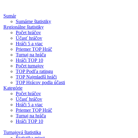
Sumár
Sumárne štatistiky
Regionálne štatistiky
Počet hráčov
Účasť hráčov
Hráči 5 a viac
Priemer TOP Hráč
Turnaj na hráča
Hráči TOP 10
Počet turnajov
TOP Podľa ratingu
TOP Najmladší hráči
TOP Hrácov podla účasti
Kategórie
Počet hráčov
Účasť hráčov
Hráči 5 a viac
Priemer TOP Hráč
Turnaj na hráča
Hráči TOP 10
Turnajová štatistika
Štatistika miest