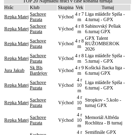
TOP 20 Najmladší hráci v čase konania turnaja
Hrác
Klub
Skupina
Vek
Turnaj
Sachove
4 r 7
Liga mládeže Spiša -
Repka Matej
Východ
Pazata
m
4.turnaj - GPX
Sachove
4 r 8
Sabinovský Pešiak
Repka Matej
Východ
Pazata
m
6.turnaj GPX
GPX Talent
Sachove
4 r 8
Repka Matej
Východ
RUŽOMBEROK
Pazata
m
2026
Sachove
4 r 8
Liga mládeže Spiša -
Repka Matej
Východ
Pazata
m
5.turnaj - GPX
Sk Bls
4 r 9
Košická žiacka liga -
Jura Jakub
Východ
Bardejov
m
6.turnaj GPX
4 r
Sachove
Liga mládeže Spiša -
Repka Matej
Východ
10
Pazata
6.turnaj - GPX
m
4 r
Sachove
Stropkov - 5.kolo -
Repka Matej
Východ
10
Pazata
turnaj GPX
m
4 r
Sachove
Memoriál Alfréda
Repka Matej
Východ
10
Pazata
Rochlitza - B turnaj
m
4 r
Semifinále GPX
Sachove