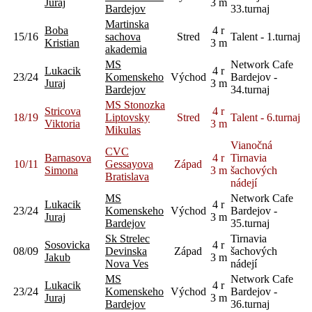
Juraj
3 m
Bardejov
33.turnaj
Martinska
Boba
4 r
15/16
sachova
Stred
Talent - 1.turnaj
Kristian
3 m
akademia
MS
Network Cafe
Lukacik
4 r
23/24
Komenskeho
Východ
Bardejov -
Juraj
3 m
Bardejov
34.turnaj
MS Stonozka
Stricova
4 r
18/19
Liptovsky
Stred
Talent - 6.turnaj
Viktoria
3 m
Mikulas
Vianočná
CVC
Barnasova
4 r
Tirnavia
10/11
Gessayova
Západ
Simona
3 m
šachových
Bratislava
nádejí
MS
Network Cafe
Lukacik
4 r
23/24
Komenskeho
Východ
Bardejov -
Juraj
3 m
Bardejov
35.turnaj
Sk Strelec
Tirnavia
Sosovicka
4 r
08/09
Devinska
Západ
šachových
Jakub
3 m
Nova Ves
nádejí
MS
Network Cafe
Lukacik
4 r
23/24
Komenskeho
Východ
Bardejov -
Juraj
3 m
Bardejov
36.turnaj