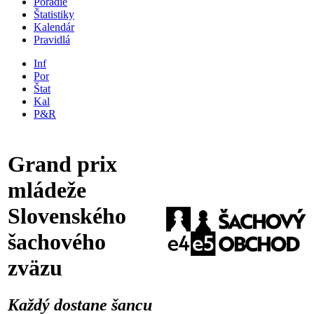
Poradie
Štatistiky
Kalendár
Pravidlá
Inf
Por
Štat
Kal
P&R
Grand prix
mládeže
Slovenského
šachového
zväzu
Každý dostane šancu